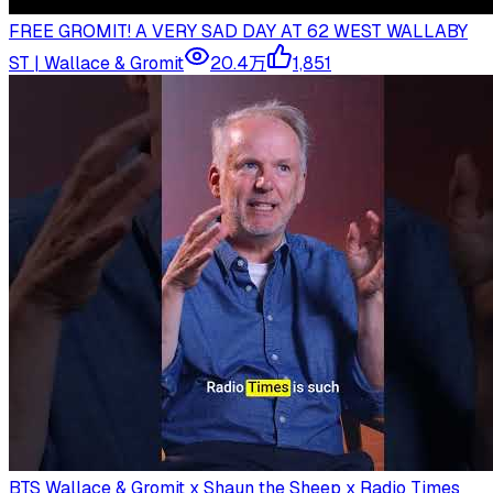
FREE GROMIT! A VERY SAD DAY AT 62 WEST WALLABY
ST | Wallace & Gromit
20.4万
1,851
BTS Wallace & Gromit x Shaun the Sheep x Radio Times