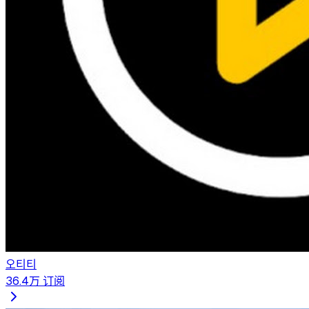
오티티
36.4万
订阅