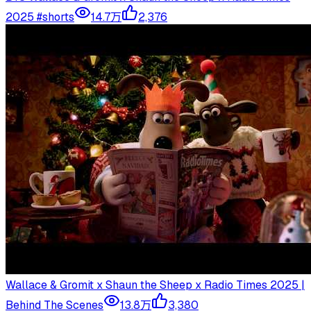
2025 #shorts
14.7万
2,376
Wallace & Gromit x Shaun the Sheep x Radio Times 2025 |
Behind The Scenes
13.8万
3,380