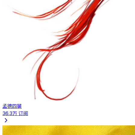
孟德四舅
36.3万
订阅