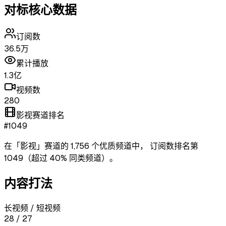
对标核心数据
订阅数
36.5万
累计播放
1.3亿
视频数
280
影视赛道排名
#1049
在「
影视
」赛道的
1,756
个优质频道中，
订阅数排名第
1049
（超过
40
% 同类频道）
。
内容打法
长视频 / 短视频
28
/
27