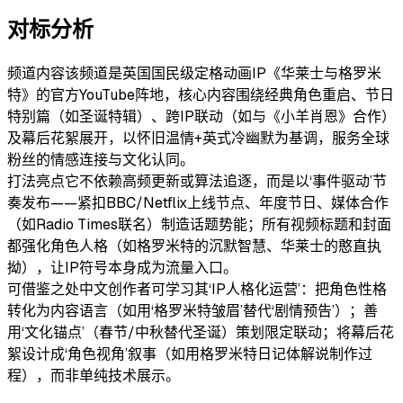
对标分析
频道内容
该频道是英国国民级定格动画IP《华莱士与格罗米
特》的官方YouTube阵地，核心内容围绕经典角色重启、节日
特别篇（如圣诞特辑）、跨IP联动（如与《小羊肖恩》合作）
及幕后花絮展开，以怀旧温情+英式冷幽默为基调，服务全球
粉丝的情感连接与文化认同。
打法亮点
它不依赖高频更新或算法追逐，而是以‘事件驱动’节
奏发布——紧扣BBC/Netflix上线节点、年度节日、媒体合作
（如Radio Times联名）制造话题势能；所有视频标题和封面
都强化角色人格（如格罗米特的沉默智慧、华莱士的憨直执
拗），让IP符号本身成为流量入口。
可借鉴之处
中文创作者可学习其‘IP人格化运营’：把角色性格
转化为内容语言（如用‘格罗米特皱眉’替代‘剧情预告’）；善
用‘文化锚点’（春节/中秋替代圣诞）策划限定联动；将幕后花
絮设计成‘角色视角’叙事（如用格罗米特日记体解说制作过
程），而非单纯技术展示。