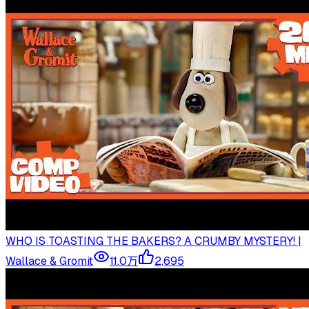
WHO IS TOASTING THE BAKERS? A CRUMBY MYSTERY! |
Wallace & Gromit
11.0万
2,695