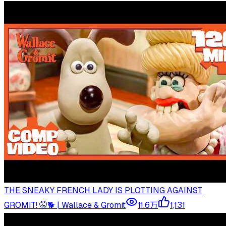
THE SNEAKY FRENCH LADY IS PLOTTING AGAINST
GROMIT! 🤫🐕 | Wallace & Gromit
11.6万
1,131