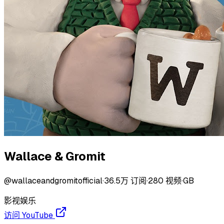
Wallace & Gromit
@
wallaceandgromitofficial
·
36.5万
订阅
·
280
视频
·
GB
影视
娱乐
访问 YouTube