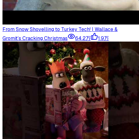
From Snow Shovelling to Turkey Tech! | Wallace &
Gromit’s Cracking Christmas
64.2万
1.9万