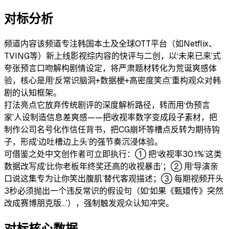
对标分析
频道内容
该频道专注韩国本土及全球OTT平台（如Netflix、
TVING等）新上线影视综内容的快评与二创，以‘未来已来’式
夸张预言口吻解构剧情设定，将严肃题材转化为荒诞爽感体
验，核心是用‘反常识脑洞+数据梗+高密度笑点’重构观众对韩
剧的认知框架。
打法亮点
它放弃传统剧评的深度解析路径，转而用‘伪预言
家’人设制造信息差爽感——把收视率数字变成段子素材，把
制作公司名号化作信任背书，把CG崩坏等槽点反转为期待钩
子，形成‘边吐槽边上头’的强节奏沉浸体验。
可借鉴之处
中文创作者可立即执行：① 把‘收视率30.1%’这类
数据改写成‘比你老板年终奖还高的收视暴击’；② 用‘导演亲
口说这集专为让你笑出腹肌’替代客观描述；③ 每期视频开头
3秒必须抛出一个违反常识的假设句（如‘如果《甄嬛传》突然
改成赛博朋克版…’），强制触发观众认知冲突。
对标核心数据