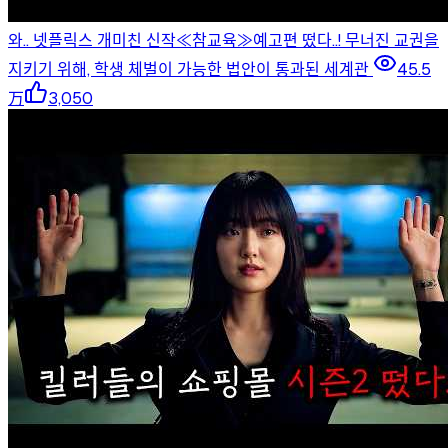
와.. 넷플릭스 개미친 신작≪참교육≫예고편 떴다..! 무너진 교권을
지키기 위해, 학생 체벌이 가능한 법안이 통과된 세계관
45.5
万
3,050