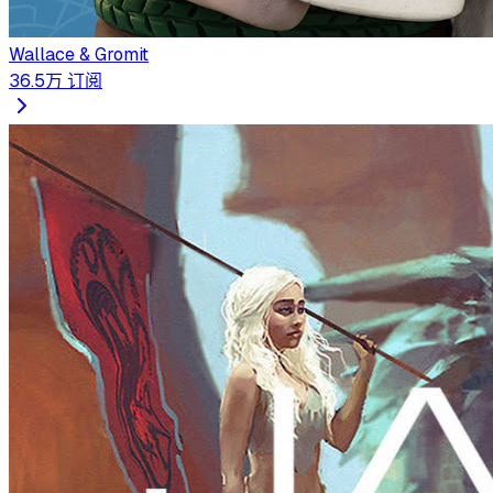
Wallace & Gromit
36.5万
订阅