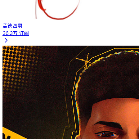
孟德四舅
36.3万
订阅