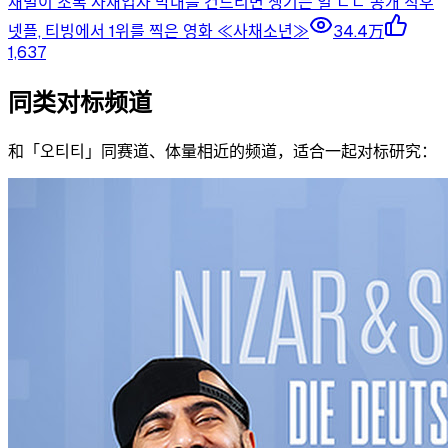
재벌이 조폭 사채업자 막내를 건드리면 생기는 일 ㄷㄷ 공개 직후
넷플, 티빙에서 1위를 찍은 영화 ≪사채소년≫
34.4万
1,637
同类对标频道
和「
오티티
」同赛道、体量相近的频道，适合一起对标研究：