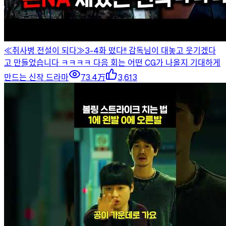
≪취사병 전설이 되다≫3-4화 떴다!! 감독님이 대놓고 웃기겠다
고 만들었습니다 ㅋㅋㅋㅋ 다음 회는 어떤 CG가 나올지 기대하게
만드는 신작 드라마
73.4万
3,613