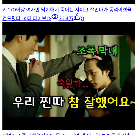
키 170이상 여자만 납치해서 죽이는 사이코 살인마가 동석이형을
건드렸다..≪더 파이브≫
36.4万
0