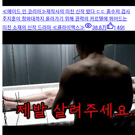
≪메이드 인 코리아≫제작사의 미친 신작 떴다 ㄷㄷ 흙수저 검사
주지훈이 청와대까지 올라가기 위해 권력의 카르텔에 뛰어드는
미친 소재의 신작 드라마 ≪클라이맥스≫
38.8万
1,491