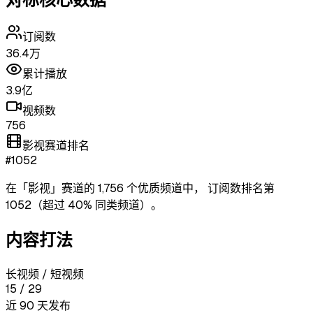
订阅数
36.4万
累计播放
3.9亿
视频数
756
影视赛道排名
#1052
在「
影视
」赛道的
1,756
个优质频道中，
订阅数排名第
1052
（超过
40
% 同类频道）
。
内容打法
长视频 / 短视频
15
/
29
近 90 天发布