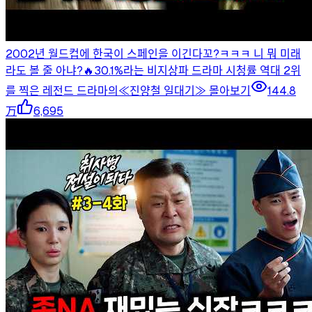
2002년 월드컵에 한국이 스페인을 이긴다꼬?ㅋㅋㅋ 니 뭐 미래
라도 볼 줄 아냐?🔥30.1%라는 비지상파 드라마 시청률 역대 2위
를 찍은 레전드 드라마의≪진양철 일대기≫ 몰아보기
144.8
万
6,695