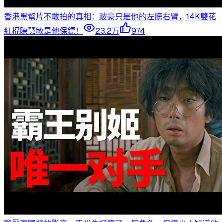
香港黑幫片不敢拍的真相：跛豪只是他的左膀右臂，14K雙花
紅棍陳慧敏是他保鏢！
23.2万
974