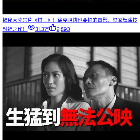
揭秘大陸禁片《棋王》！徐克賠錢也要拍的電影，梁家輝演技
封神之作！
31.3万
2,893