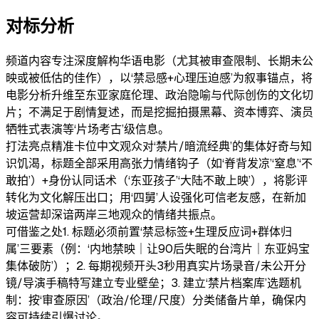
对标分析
频道内容
专注深度解构华语电影（尤其被审查限制、长期未公
映或被低估的佳作），以‘禁忌感+心理压迫感’为叙事锚点，将
电影分析升维至东亚家庭伦理、政治隐喻与代际创伤的文化切
片；不满足于剧情复述，而是挖掘拍摄黑幕、资本博弈、演员
牺牲式表演等‘片场考古’级信息。
打法亮点
精准卡位中文观众对‘禁片/暗流经典’的集体好奇与知
识饥渴，标题全部采用高张力情绪钩子（如‘脊背发凉’‘窒息’‘不
敢拍’）+身份认同话术（‘东亚孩子’‘大陆不敢上映’），将影评
转化为文化解压出口；用‘四舅’人设强化可信老友感，在新加
坡运营却深谙两岸三地观众的情绪共振点。
可借鉴之处
1. 标题必须前置‘禁忌标签+生理反应词+群体归
属’三要素（例：‘内地禁映｜让90后失眠的台湾片｜东亚妈宝
集体破防’）；2. 每期视频开头3秒用真实片场录音/未公开分
镜/导演手稿特写建立专业壁垒；3. 建立‘禁片档案库’选题机
制：按‘审查原因’（政治/伦理/尺度）分类储备片单，确保内
容可持续引爆讨论。