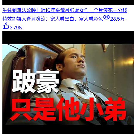
生猛到無法公映！近10年臺灣最強處女作：全片沒花一分錢
特效卻讓人脊背發涼：窮人看黑白，富人看彩色
28.5万
3,798