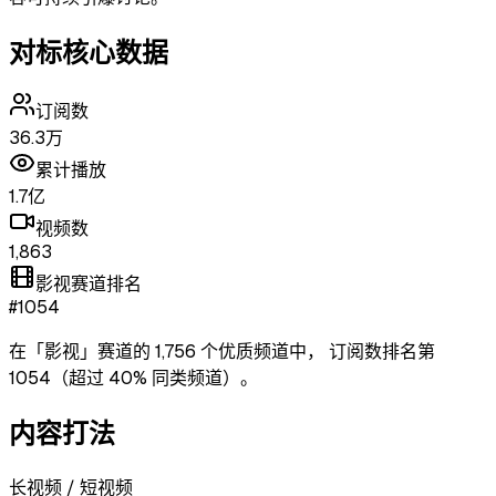
对标核心数据
订阅数
36.3万
累计播放
1.7亿
视频数
1,863
影视赛道排名
#1054
在「
影视
」赛道的
1,756
个优质频道中，
订阅数排名第
1054
（超过
40
% 同类频道）
。
内容打法
长视频 / 短视频