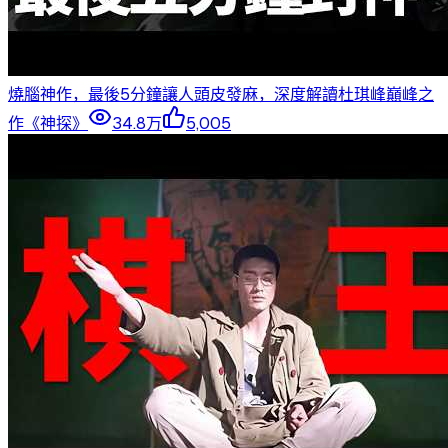
燒腦神作，最後5分鐘讓人頭皮發麻，深度解讀杜琪峰巔峰之
作《神探》
34.8万
5,005