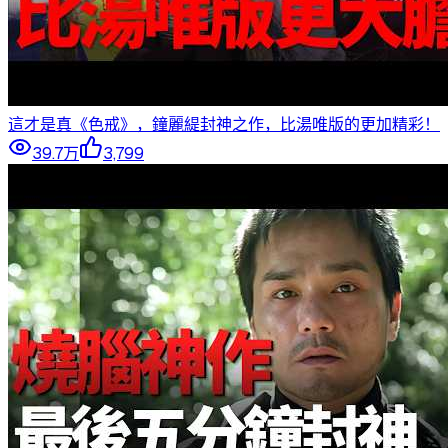
這才是真《色戒》，鐘麗緹封神之作，比湯唯版的更加精彩！
39.7万
3,799