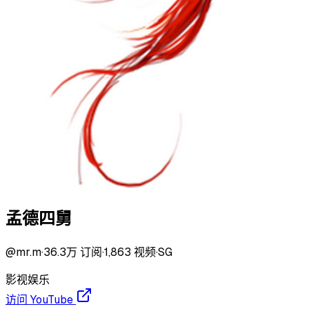
孟德四舅
@
mr.m
·
36.3万
订阅
·
1,863
视频
·
SG
影视
娱乐
访问 YouTube