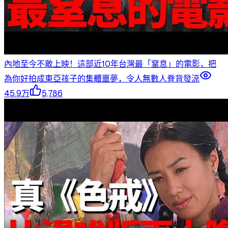
內地至今不敢上映！這部近10年台灣最「窒息」的電影，把
為你好拍成東亞孩子的集體噩夢，令人無數人脊背發涼
45.9万
5,786