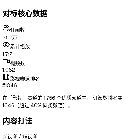
对标核心数据
订阅数
36.7万
累计播放
1.7亿
视频数
1,082
影视赛道排名
#1046
在「
影视
」赛道的
1,756
个优质频道中，
订阅数排名第
1046
（超过
40
% 同类频道）
。
内容打法
长视频 / 短视频