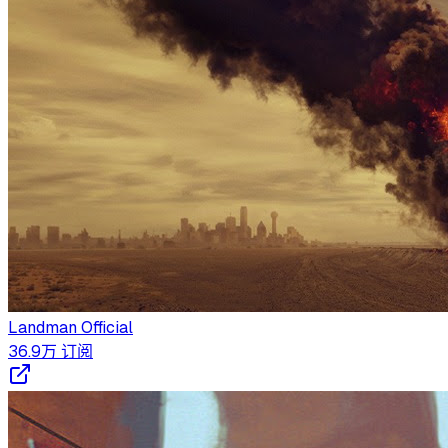
Landman Official
36.9万
订阅