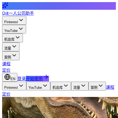
Qiit
一人公司助手
Pinterest
YouTube
机会库
流量
案例
课程
定价
登录
开始使用
EN
课程
Pinterest
YouTube
机会库
流量
案例
定价