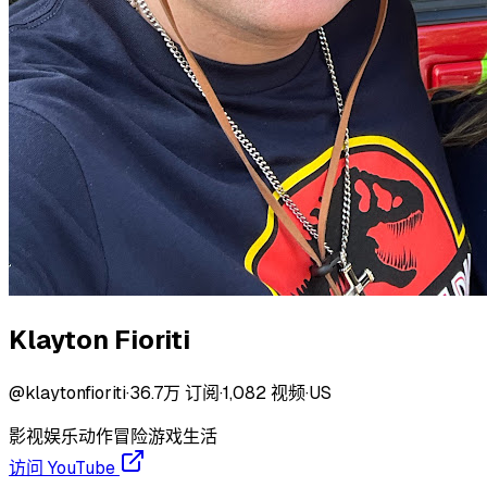
Klayton Fioriti
@
klaytonfioriti
·
36.7万
订阅
·
1,082
视频
·
US
影视
娱乐
动作冒险游戏
生活
访问 YouTube