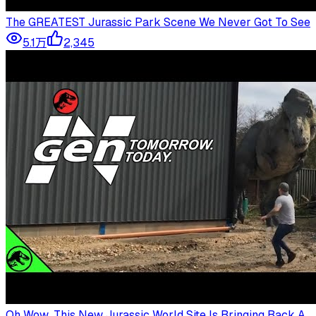
The GREATEST Jurassic Park Scene We Never Got To See
5.1万
2,345
Oh Wow…This New Jurassic World Site Is Bringing Back A