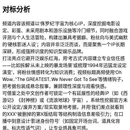
对标分析
频道内容
该频道以‘侏罗纪’宇宙为核心IP，深度挖掘电影设
定、彩蛋、未采用剧本和游乐设施等冷门细节，同时融合游戏
评测与个人生活冒险，构建出兼具考据癖、粉丝向与美式幽默
的‘硬核影迷人设’；内容并非泛泛而谈，而是聚焦一个IP长期
深耕，形成强辨识度的知识型娱乐品牌。
打法亮点
它避开泛娱乐红海，用‘考古式’内容建立专业信任感
——比如拆解‘从未上映的暴龙场景’或梳理‘1994年迅猛龙设定
演变’，将粉丝情感转化为知识消费；视频标题高频使用‘Oh
Wow…’‘The GREATEST…We Never Got To See’等情绪钩子，
把考据包装成悬念叙事，兼顾理性深度与观看快感。
可借鉴之处
中文创作者可锁定一个有延展性的经典IP（如《西
游记》《封神榜》或《流浪地球》宇宙），系统性挖掘官方未
公开设定/废弃方案/现实取景地考据，并用‘我们差点就看到
的XXX’‘被删掉的第X版结局’等结构制造信息差吸引力；在口
播中刻意设计‘影迷身份符号’（如固定开场台词、道具化背
景、标志性语气词），让专业感具象可感。