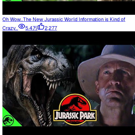
Oh Wow…The New Jurassic World Information is Kind of
Crazy…
5.4万
2,277