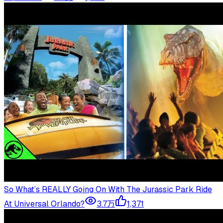
So What’s REALLY Going On With The Jurassic Park Ride
At Universal Orlando?
3.7万
1,371