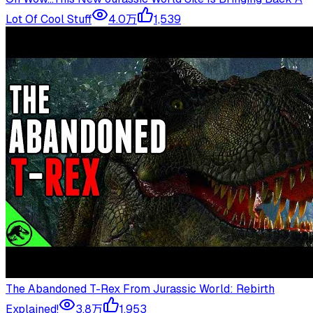
Lot Of Cool Stuff
4.0万
1,539
The Abandoned T-Rex From Jurassic World: Rebirth
Explained!
3.8万
1,953