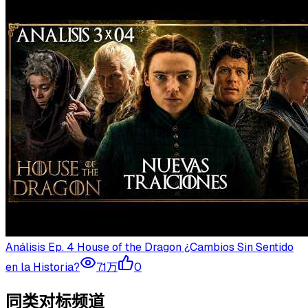
Análisis Ep. 4 House of the Dragon ¿Cambios Sin Sentido
en la Historia?
7.1万
0
同类对标频道