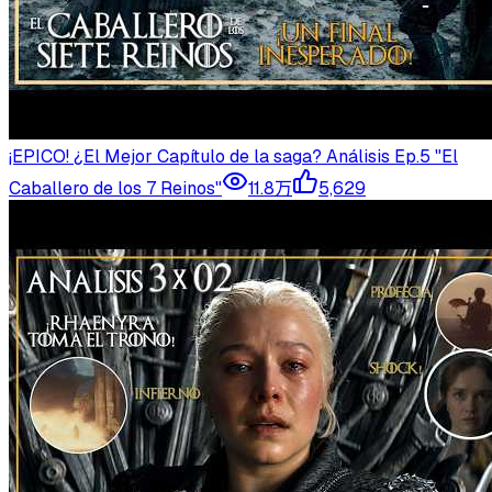
¡EPICO! ¿El Mejor Capítulo de la saga? Análisis Ep.5 "El
Caballero de los 7 Reinos"
11.8万
5,629