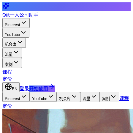
Qiit
一人公司助手
Pinterest
YouTube
机会库
流量
案例
课程
定价
登录
开始使用
EN
课程
Pinterest
YouTube
机会库
流量
案例
定价