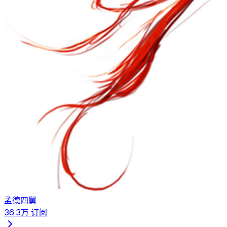
孟德四舅
36.3万
订阅