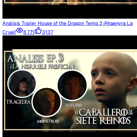
Análisis Trailer House of the Dragon Temp.3 ¡Rhaenyra La
Cruel!
8.7万
3,137