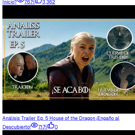
Inicio?
7.6万
3,362
Análisis Trailer Ep. 5 House of the Dragon ¡Engaño al
Descubierto!
7.1万
0