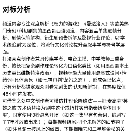
对标分析
频道内容
专注深度解析《权力的游戏》《曼达洛人》等欧美热
门奇幻/科幻剧集的墨西哥西语频道，内容涵盖单集逐帧分
析、剧情伏笔解构、衍生剧预告拆解及影视行业评论，以‘学
术级追剧’为定位，将流行文化讨论提升至叙事学与符号学层
面。
打法亮点
创作者兼具传媒学者、电台主播、中学教师三重身
份，擅长把复杂剧作理论转化为口语化类比（如用墨西哥本土
历史类比维斯特洛政治），视频标题大量使用悬念式设问+情
绪词+具体意象（如‘七神审判’‘龙妈之怒’），形成强记忆点；
所有分析都锚定观众刚看完剧集的‘认知新鲜期’，在热度峰值
48小时内发布。
可借鉴之处
中文创作者可模仿其‘理论降维法’——把‘麦高芬’‘英
雄之旅’等术语替换为‘剧中这个戒指其实暗指秦始皇传国玉
玺’；固定使用‘3秒悬念开场’（如‘这一集里有句台词，编剧写
了7年才敢放出来’）；每期视频结尾埋1个未解答的细节钩子
（如‘注意骑士披风上的纹章，下期揭晓它和三星堆金杖的关