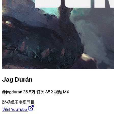
Jag Durán
@
jagduran
·
36.5万
订阅
·
852
视频
·
MX
影视
娱乐
电视节目
访问 YouTube