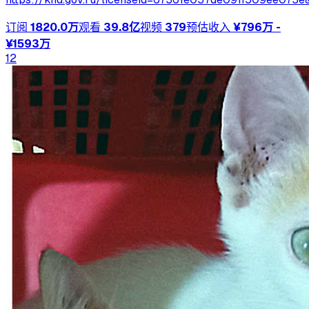
订阅
1820.0万
观看
39.8亿
视频
379
预估收入
¥796万 -
¥1593万
12