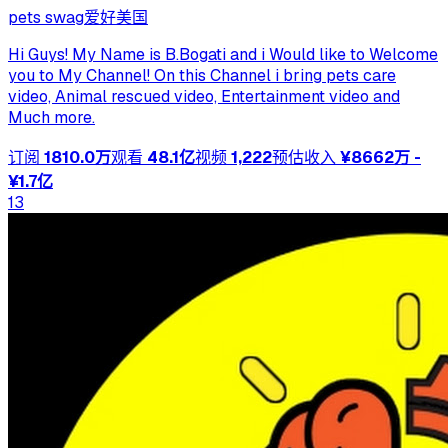
pets swag
爱好
美国
Hi Guys! My Name is B.Bogati and i Would like to Welcome
you to My Channel! On this Channel i bring pets care
video, Animal rescued video, Entertainment video and
Much more.
订阅
1810.0万
观看
48.1亿
视频
1,222
预估收入
¥8662万 -
¥1.7亿
13