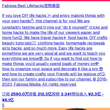
Fabiosa Best Lifehacks
宠物
美国
If you love DIY life hacks ✂ and enjoy making things with
your own hands✋, this channel is for you! We are
constantly testing and trying out “do it yourself” tricks and
home hacks to make the life of our viewers easier and
more fun😉. We have travel hacks✈, food hacks, DIY crafts,
beauty tutorials💆‍♀, clothing hacks, homemade recipes🍰,
girls hacks, and so much more. Easy life hacks are
something we are very good at and we want to teach you
everything we know🤓. So if you want to find out how to
make things you’d usually spend loads of money on💸,
how to organize your space and decorate it like a pro 😎
and how to create crafts your friends will be jealous of😏,
then join our family and subscribe to our channel. ©️ 2016-
2023, Fabiosa Media. All rights reserved.
订阅
2590.0万
观看
212.3亿
视频
3,341
预估收入
¥2.3亿 -
¥6.1亿
5