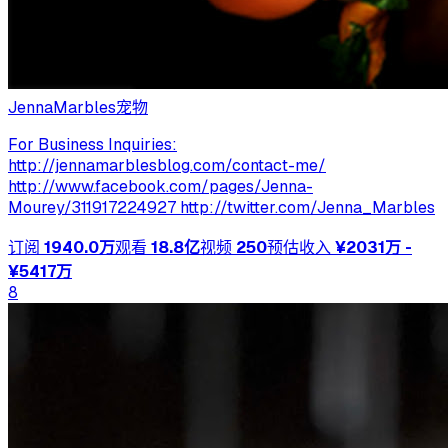
JennaMarbles
宠物
For Business Inquiries:
http://jennamarblesblog.com/contact-me/
http://www.facebook.com/pages/Jenna-
Mourey/311917224927 http://twitter.com/Jenna_Marbles
订阅
1940.0万
观看
18.8亿
视频
250
预估收入
¥2031万 -
¥5417万
8