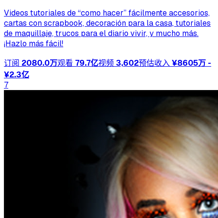
Videos tutoriales de “como hacer” fácilmente accesorios,
cartas con scrapbook, decoración para la casa, tutoriales
de maquillaje, trucos para el diario vivir, y mucho más.
¡Hazlo más fácil!
订阅
2080.0万
观看
79.7亿
视频
3,602
预估收入
¥8605万 -
¥2.3亿
7