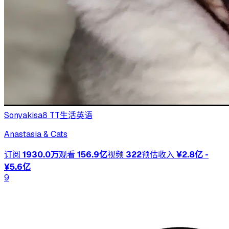
Sonyakisa8 TT
生活
英语
Anastasia & Cats
订阅
1930.0万
观看
156.9亿
视频
322
预估收入
¥2.8亿 -
¥5.6亿
9