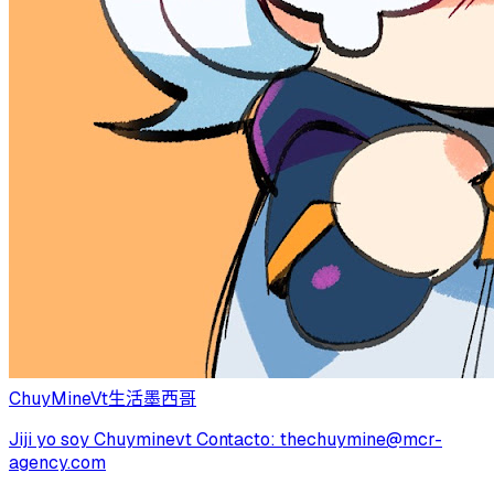
ChuyMineVt
生活
墨西哥
Jiji yo soy Chuyminevt Contacto:
thechuymine@mcr-
agency.com