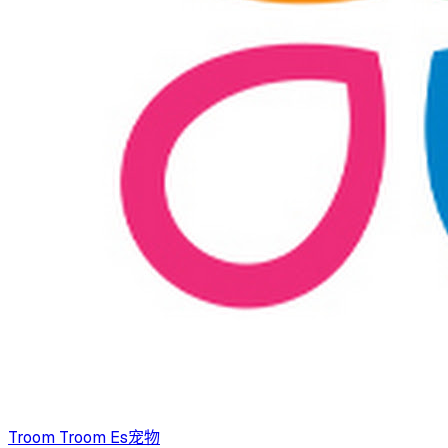
Troom Troom Es
宠物