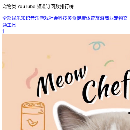
宠物类 YouTube 频道订阅数排行榜
全部
娱乐
知识
音乐
游戏
社会
科技
美食
健康
体育
旅游
商业
宠物
交
通工具
1