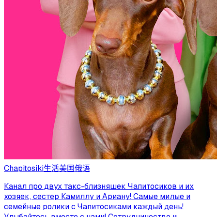
Chapitosiki
生活
美国
俄语
Канал про двух такс-близняшек Чапитосиков и их
хозяек, сестер Камиллу и Ариану! Самые милые и
семейные ролики с Чапитосиками каждый день!
Улыбайтесь вместе с нами! Сотрудничество и