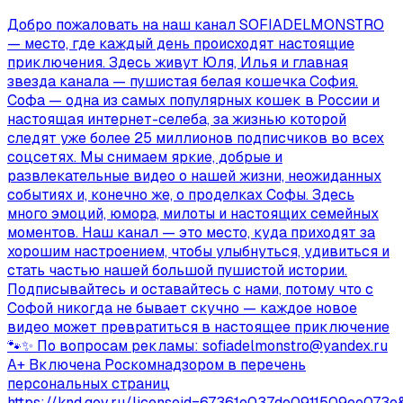
Добро пожаловать на наш канал SOFIADELMONSTRO
— место, где каждый день происходят настоящие
приключения. Здесь живут Юля, Илья и главная
звезда канала — пушистая белая кошечка София.
Софа — одна из самых популярных кошек в России и
настоящая интернет-селеба, за жизнью которой
следят уже более 25 миллионов подписчиков во всех
соцсетях. Мы снимаем яркие, добрые и
развлекательные видео о нашей жизни, неожиданных
событиях и, конечно же, о проделках Софы. Здесь
много эмоций, юмора, милоты и настоящих семейных
моментов. Наш канал — это место, куда приходят за
хорошим настроением, чтобы улыбнуться, удивиться и
стать частью нашей большой пушистой истории.
Подписывайтесь и оставайтесь с нами, потому что с
Софой никогда не бывает скучно — каждое новое
видео может превратиться в настоящее приключение
🐾✨ По вопросам рекламы:
sofiadelmonstro@yandex.ru
А+ Включена Роскомнадзором в перечень
персональных страниц
https://knd.gov.ru/licenseid=67361e037de0911509ee073e