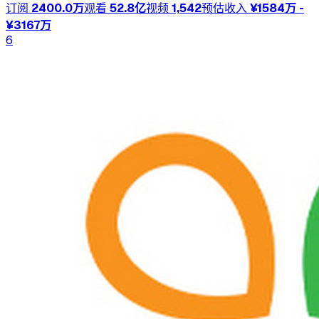
订阅
2400.0万
观看
52.8亿
视频
1,542
预估收入
¥1584万 -
¥3167万
6