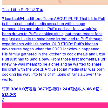
That Little Puff
生活
美国
📮
contact@thatlittlepuff.com
ABOUT PUFF That Little Puff
is the latest social media sensation with unique
personalities and talents. Puff’s earliest fans would’ve
been drawn to Puff’s cooking skills, but more recent fans
are just as likely to have been introduced to Puff through
experiments with life hacks. OUR STORY Puff’s kitchen
adventures began when the 2020 lockdown happened.
His family gathered in the kitchen to cook meals and Little
Puff just had to lend a paw. From those first moments, Puff
knew he was meant to be a chef and he wanted to share
his craft with the world. A true social media star was born
cooking his way into tens of millions of fans all over the
world.
订阅
3860.0万
观看
367.7亿
视频
1,244
预估收入
¥6.6亿 -
¥13.2亿
2