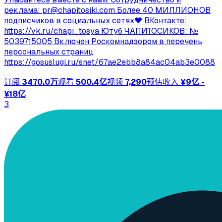
реклама:
pr@chapitosiki.com
Более 40 МИЛЛИОНОВ
подписчиков в социальных сетях❤ ВКонтакте:
https://vk.ru/chapi_tosya Ютуб ЧАПИТОСИКОВ: №
5039715005 Включен Роскомнадзором в перечень
персональных страниц
https://gosuslugi.ru/snet/67ae2ebb8a84ac04ab3e0088
订阅
3470.0万
观看
500.4亿
视频
7,290
预估收入
¥9亿 -
¥18亿
3