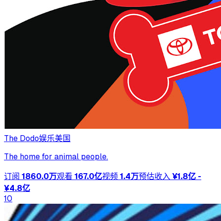
The Dodo
娱乐
美国
The home for animal people.
订阅
1860.0万
观看
167.0亿
视频
1.4万
预估收入
¥1.8亿 -
¥4.8亿
10