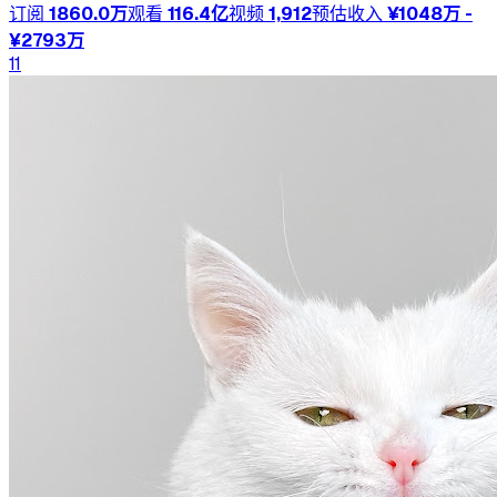
订阅
1860.0万
观看
116.4亿
视频
1,912
预估收入
¥1048万 -
¥2793万
11