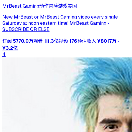
MrBeast Gaming
动作冒险游戏
美国
New MrBeast or MrBeast Gaming video every single
Saturday at noon eastern time! MrBeast Gaming -
SUBSCRIBE OR ELSE
订阅
5770.0万
观看
111.3亿
视频
176
预估收入
¥8017万 -
¥3.2亿
4