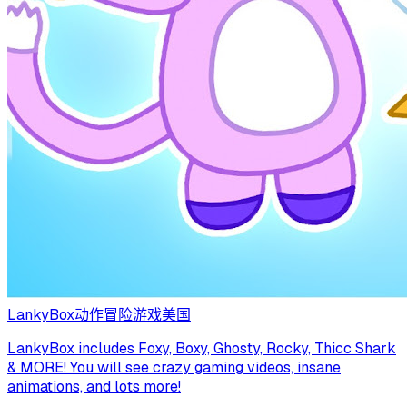
LankyBox
动作冒险游戏
美国
LankyBox includes Foxy, Boxy, Ghosty, Rocky, Thicc Shark
& MORE! You will see crazy gaming videos, insane
animations, and lots more!