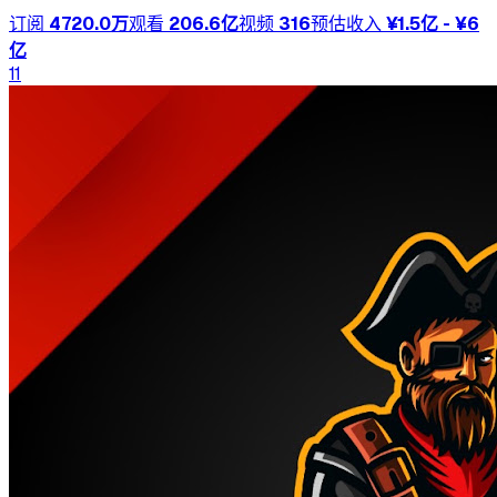
订阅
4720.0万
观看
206.6亿
视频
316
预估收入
¥1.5亿 - ¥6
亿
11