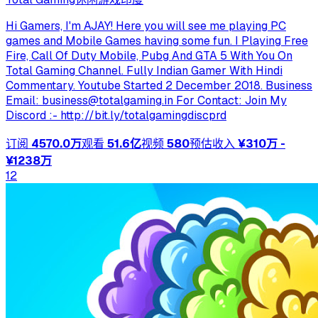
Hi Gamers, I'm AJAY! Here you will see me playing PC
games and Mobile Games having some fun. I Playing Free
Fire, Call Of Duty Mobile, Pubg And GTA 5 With You On
Total Gaming Channel. Fully Indian Gamer With Hindi
Commentary. Youtube Started 2 December 2018. Business
Email:
business@totalgaming.in
For Contact: Join My
Discord :- http://bit.ly/totalgamingdiscprd
订阅
4570.0万
观看
51.6亿
视频
580
预估收入
¥310万 -
¥1238万
12