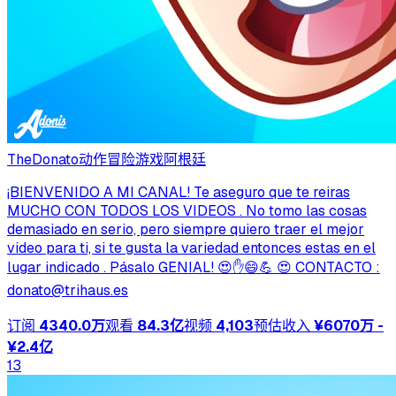
TheDonato
动作冒险游戏
阿根廷
¡BIENVENIDO A MI CANAL! Te aseguro que te reiras
MUCHO CON TODOS LOS VIDEOS . No tomo las cosas
demasiado en serio, pero siempre quiero traer el mejor
video para ti, si te gusta la variedad entonces estas en el
lugar indicado . Pásalo GENIAL! 😍✋😄💪 😍 CONTACTO :
donato@trihaus.es
订阅
4340.0万
观看
84.3亿
视频
4,103
预估收入
¥6070万 -
¥2.4亿
13