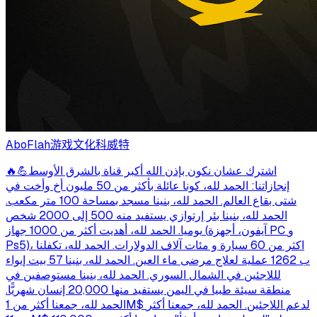
AboFlah
游戏文化
科威特
اشترك عشان نكون بإذن الله أكبر قناة بالشرق الأوسط💪🔥
إنجازاتنا: الحمد لله، كونا عائلة بأكثر من 50 مليون أخ وأخت في
شتى بقاع العالم. الحمد لله، بنينا مسجد بمساحة 100 متر مكعب.
الحمد لله، بنينا بئر إرتوازي يستفيد منه 500 إلى 2000 شخص
يوميا. الحمد لله، أهديت أكثر من 1000 جهاز (آيفون، أجهزة PC و
Ps5)، اكثر من 60 سيارة و مئات آلاف الدولارات. الحمد لله، تكفلنا
ب 1262 عملية لعلاج مرضى ماء العين. الحمد لله، بنينا 57 بيت إيواء
لللاجئين في الشمال السوري. الحمد لله، بنينا مستوصفين في
منطقة سيئة طبيا في اليمن يستفيد منها 20,000 إنسان شهريًّا.
الحمد لله، جمعنا أكثر من 1M$ لدعم اللاجئين. الحمد لله، جمعنا أكثر