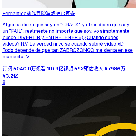
Fernanfloo
动作冒险游戏
萨尔瓦多
Algunos dicen que soy un "CRACK" y otros dicen que soy
un "FAIL", realmente no importa que soy, yo simplemente
busco DIVERTIR y ENTRETENER =) ¿Cuando subes
vídeos? R// La verdad ni yo se cuando subiré vídeo xD.
Todo depende de que tan ZABROZONGO me sienta en ese
momento :V
订阅
5040.0万
观看
110.9亿
视频
592
预估收入
¥7986万 -
¥3.2亿
8