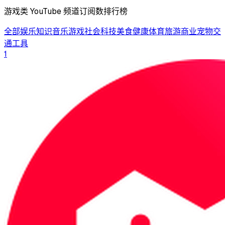
游戏类 YouTube 频道订阅数排行榜
全部
娱乐
知识
音乐
游戏
社会
科技
美食
健康
体育
旅游
商业
宠物
交
通工具
1