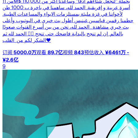
من 11M$ بحملة "لنجعل شتاءهم أدفأ" وساعدنا أكثر من 110,000
أسرة عربية و إفريقية. الحمد لله، ساهمنا في باخرة ب 1000 طن
لأخواننا في غزة مليئة بمستلزمات الايواء والمساعدات الطبية.
حطمنا رقمين قياسيين غينيس أطول بث خيري في اليوتيوب وأعلى
بث خيري مشاهدة . الحمد لله، نحن من بين أسرع القنوات صعودًا
بالعالم. إن لم تنجح بالبداية فاضحك حتى تنجح ✍🏽 الحمد لله ثم
الشكر لكم من القلب❤‍
订阅
5000.0万
观看
89.7亿
视频
843
预估收入
¥6461万 -
¥2.6亿
9