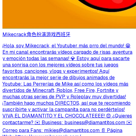
Mikecrack
角色扮演游戏
西班牙
¡Hola, soy Mikecrack, el Youtuber más prro del mundo! 😁
En mi canal encontrarás vídeos cargado de risas, aventura
y emoción todas las semanas! 💎 Estoy aquí para sacarte
una sonrisa con los mejores vídeos sobre tus juegos
favoritos, canciones, vlogs y experimentos! Aquí
encontrarás la mejor serie de dibujos animados de
Youtube: Las Perrerías de Mike así como los vídeos más
divertidos de Minecraft, Roblox, Free Fire, Fortnite y
muchas otras series de PVP y Roleplay muy divertidas!
¡También hago muchos DIRECTOS, así que te recomiendo
suscribirte y activar la campanita para no perdértelos!
VIVA EL DIAMANTITO Y EL CHOCOLATEEEE! 😍 ¿Quieres
contactarme? ✉️ Business:
business@diamantitos.com
✉️
Correo para Fans:
mikies@diamantitos.com
📄 Página