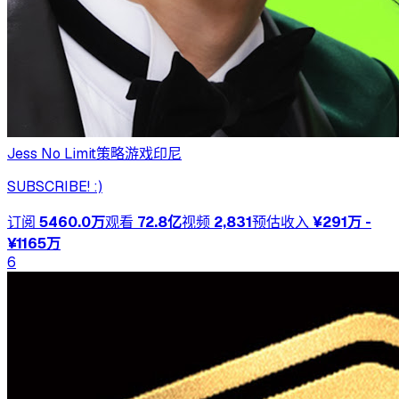
Jess No Limit
策略游戏
印尼
SUBSCRIBE! :)
订阅
5460.0万
观看
72.8亿
视频
2,831
预估收入
¥291万 -
¥1165万
6