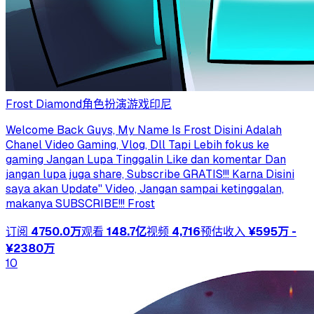
Frost Diamond
角色扮演游戏
印尼
Welcome Back Guys, My Name Is Frost Disini Adalah
Chanel Video Gaming, Vlog, Dll Tapi Lebih fokus ke
gaming Jangan Lupa Tinggalin Like dan komentar Dan
jangan lupa juga share, Subscribe GRATIS!!! Karna Disini
saya akan Update'' Video, Jangan sampai ketinggalan,
makanya SUBSCRIBE!!! Frost
订阅
4750.0万
观看
148.7亿
视频
4,716
预估收入
¥595万 -
¥2380万
10