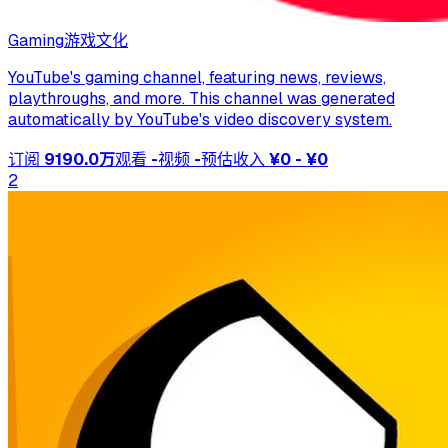
Gaming
游戏文化
YouTube's gaming channel, featuring news, reviews,
playthroughs, and more. This channel was generated
automatically by YouTube's video discovery system.
订阅
9190.0万
观看
-
视频
-
预估收入
¥0 - ¥0
2