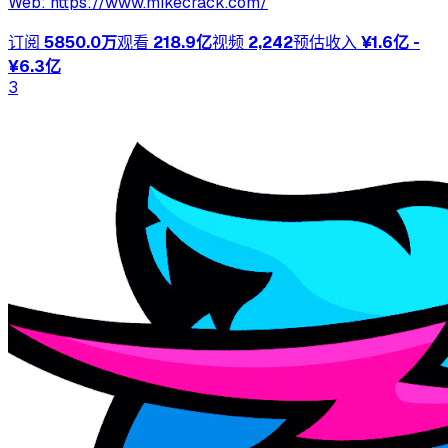
Web: https://www.mikecrack.com/
订阅
5850.0万
观看
218.9亿
视频
2,242
预估收入
¥1.6亿 -
¥6.3亿
3