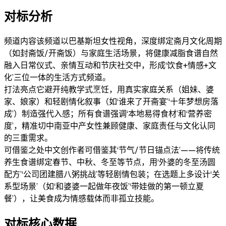
对标分析
频道内容
该频道以巴基斯坦女性视角，深度绑定斋月文化周期
（如封斋饭/开斋饭）与家庭生活场景，将健康减脂食谱自然
融入日常仪式、亲情互动和节庆社交中，形成‘饮食+情感+文
化’三位一体的生活方式频道。
打法亮点
它避开纯教学式烹饪，用真实家庭关系（姐妹、婆
家、娘家）和轻剧情化叙事（如‘谁来了开斋宴’‘十年梦想房落
成’）制造强代入感；所有食谱强调‘本地易得食材’和‘营养密
度’，精准切中南亚中产女性兼顾健康、家庭责任与文化认同
的三重需求。
可借鉴之处
中文创作者可借鉴其‘节气/节日锚点法’——将传统
养生食谱绑定春节、中秋、冬至等节点，用‘外婆的冬至汤圆
配方’‘公司团建腊八粥挑战’等轻剧情包装；在选题上多设计‘关
系型场景’（如‘和婆婆一起做年夜饭’‘带娃做的第一顿立夏
餐’），让美食成为情感载体而非孤立技能。
对标核心数据