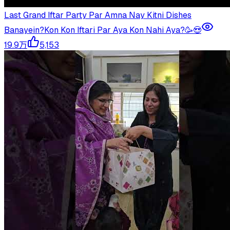
Last Grand Iftar Party Par Amna Nay Kitni Dishes
Banayein?Kon Kon Iftari Par Aya Kon Nahi Aya?🥳😍
19.9万
5,153