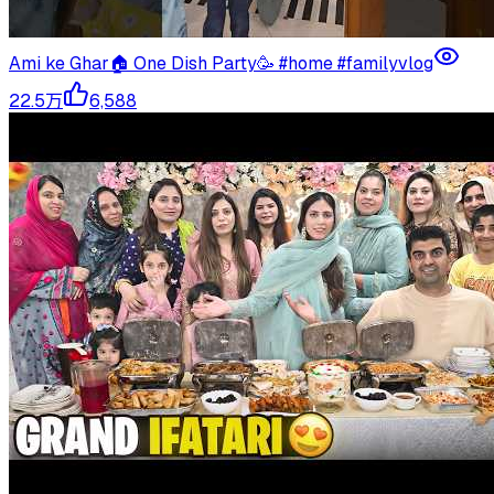
Ami ke Ghar🏠 One Dish Party🥳 #home #familyvlog
22.5万
6,588