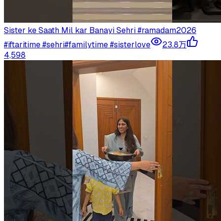
Sister ke Saath Mil kar Banayi Sehri #ramadam2026
#iftaritime #sehri#familytime #sisterlove
23.8万
4,598