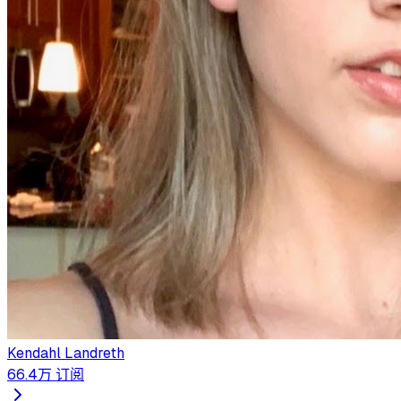
Kendahl Landreth
66.4万
订阅