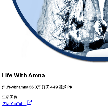
Life With Amna
@
lifewithamna
·
66.3万
订阅
·
449
视频
·
PK
生活
美食
访问 YouTube