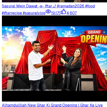
Sasural Mein Dawat -e- Iftar🌙 #ramadan2026 #food
#iftarrecipe #sasuralvlog
19.1万
4,607
Alhamdulillah New Ghar Ki Grand Opening l Ghar Ke Liye