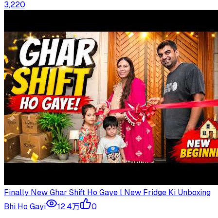
3,220
Finally New Ghar Shift Ho Gaye l New Fridge Ki Unboxing
Bhi Ho Gayi
12.4万
0