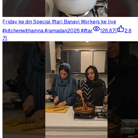
Friday ke din Special Iftari Banayi Workers ke liye
#kitchenwithamna #ramadan2026 #iftar
126.8万
2.8
万