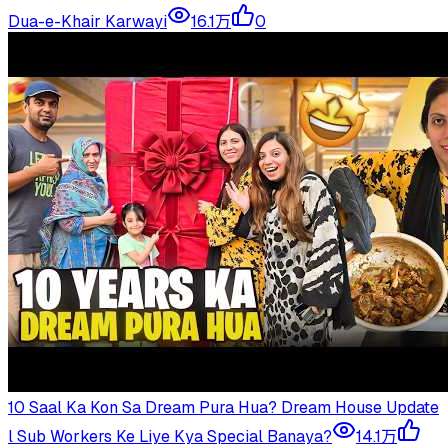
Dua-e-Khair Karwayi
16.1万
0
10 Saal Ka Kon Sa Dream Pura Hua? Dream House Update
l Sub Workers Ke Liye Kya Special Banaya?
14.1万