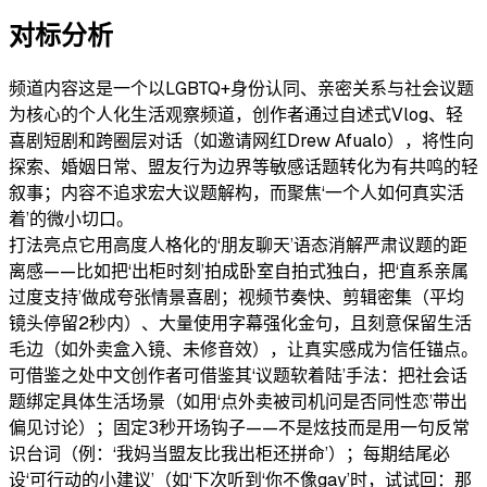
对标分析
频道内容
这是一个以LGBTQ+身份认同、亲密关系与社会议题
为核心的个人化生活观察频道，创作者通过自述式Vlog、轻
喜剧短剧和跨圈层对话（如邀请网红Drew Afualo），将性向
探索、婚姻日常、盟友行为边界等敏感话题转化为有共鸣的轻
叙事；内容不追求宏大议题解构，而聚焦‘一个人如何真实活
着’的微小切口。
打法亮点
它用高度人格化的‘朋友聊天’语态消解严肃议题的距
离感——比如把‘出柜时刻’拍成卧室自拍式独白，把‘直系亲属
过度支持’做成夸张情景喜剧；视频节奏快、剪辑密集（平均
镜头停留2秒内）、大量使用字幕强化金句，且刻意保留生活
毛边（如外卖盒入镜、未修音效），让真实感成为信任锚点。
可借鉴之处
中文创作者可借鉴其‘议题软着陆’手法：把社会话
题绑定具体生活场景（如用‘点外卖被司机问是否同性恋’带出
偏见讨论）；固定3秒开场钩子——不是炫技而是用一句反常
识台词（例：‘我妈当盟友比我出柜还拼命’）；每期结尾必
设‘可行动的小建议’（如‘下次听到‘你不像gay’时，试试回：那