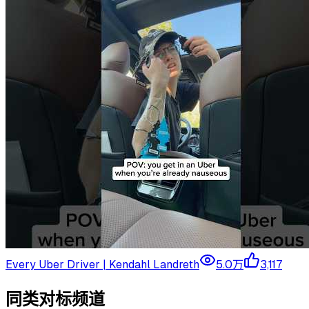
Every Uber Driver | Kendahl Landreth
5.0万
3,117
同类对标频道