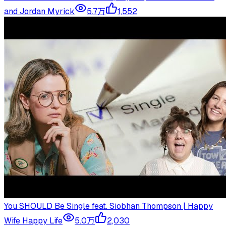
and Jordan Myrick
5.7万
1,552
You SHOULD Be Single feat. Siobhan Thompson | Happy
Wife Happy Life
5.0万
2,030