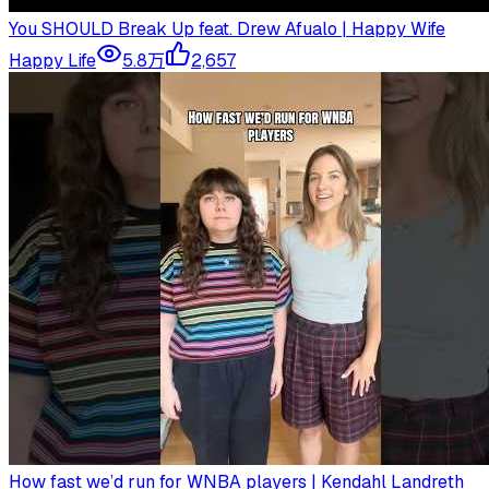
You SHOULD Break Up feat. Drew Afualo | Happy Wife
Happy Life
5.8万
2,657
How fast we’d run for WNBA players | Kendahl Landreth