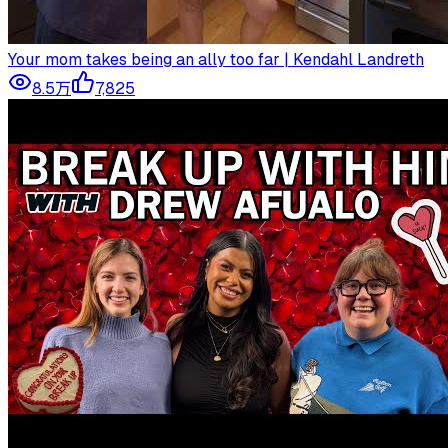
Your mom takes being an ally too far | Kendahl Landreth
8.5万
7,825