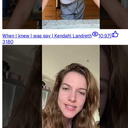
When I knew I was gay | Kendahl Landreth
10.9万
3,180