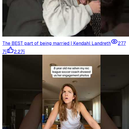
The BEST part of being married | Kendahl Landreth
27.7
万
2.2万