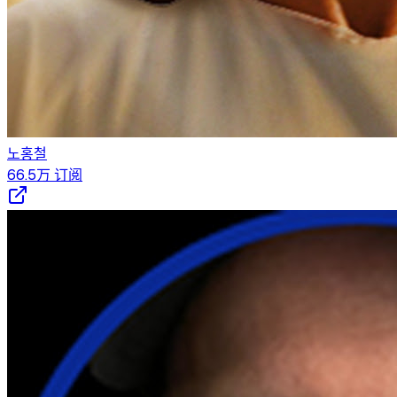
노홍철
66.5万
订阅