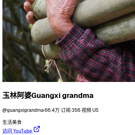
玉林阿婆Guangxi grandma
@
guangxigrandma
·
66.4万
订阅
·
356
视频
·
US
生活
美食
访问 YouTube