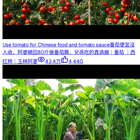
Use tomato for Chinese food and tomato sauce番茄便宜沒
人收，阿婆摘回80斤做番茄醬，兒孫吃的真過癮｜番茄 ｜西
红柿｜玉林阿婆
43.4万
4,440