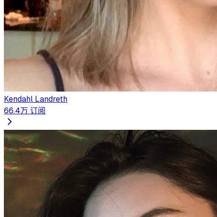
Kendahl Landreth
66.4万
订阅