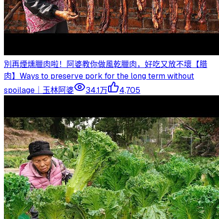
別再煙燻臘肉啦！阿婆教你做風乾臘肉，好吃又放不壞【腊
肉】Ways to preserve pork for the long term without
spoilage｜玉林阿婆
34.1万
4,705