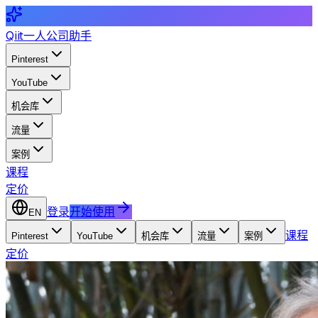
Qiit
一人公司助手
Pinterest
YouTube
机会库
流量
案例
课程
定价
登录
开始使用
EN
课程
Pinterest
YouTube
机会库
流量
案例
定价