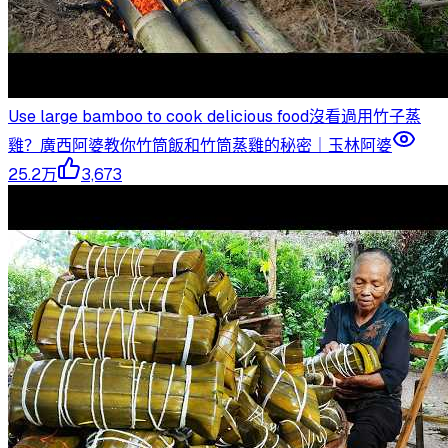
Use large bamboo to cook delicious food沒看過用竹子蒸
雞？廣西阿婆教你竹筒飯和竹筒蒸雞的秘密｜玉林阿婆
25.2万
3,673