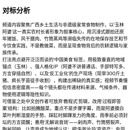
对标分析
频道内容
聚焦广西乡土生活与非遗级家常食物制作，以‘玉林
阿婆’这一真实农村长者形象为叙事核心，用沉浸式跟拍还原
年猪饭、风干腊肉、竹筒蒸鸡等濒临失传的在地保存技艺和节
令饮食实践，不是教做菜，而是呈现食物背后的农耕逻辑与家
族传承。
打法亮点
避开泛泛而谈的‘中国美食’标签，用极致垂直的地域
锚点（玉林）、强人格化IP（阿婆不讲普通话、手部特写多、
方言穿插自然）、以及‘反工业化’的生产现场（现宰300斤土
猪、疯长芋苗徒手收割），构建出稀缺的真实感；视频节奏慢
但信息密度高——每个镜头都在传递材料来源、气候条件、器
物使用逻辑等隐性知识。
可借鉴之处
中文创作者可放弃‘教程式’剪辑，改用‘过程即答
案’结构：比如拍腌酸菜，重点不是步骤字幕，而是阿婆摸白
菜叶判断湿度的手势、踩缸时脚踝发力的角度、雨季前必须封
坛的方言提醒；善用‘无解说音效’——剁肉声、竹筒劈裂声、
陶瓮回响，让声音成为地域认证；把‘失败片段’变资产：虫洞