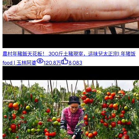
農村年豬飯天花板！ 300斤土豬現宰，這味兒太正宗| 年猪饭
food | 玉林阿婆
120.8万
8,083