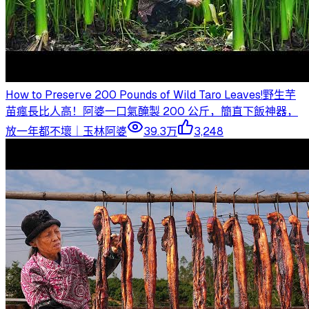
How to Preserve 200 Pounds of Wild Taro Leaves!野生芋
苗瘋長比人高！阿婆一口氣醃製 200 公斤，簡直下飯神器，
放一年都不壞｜玉林阿婆
39.3万
3,248