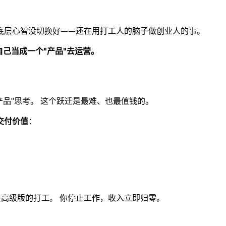
底层心智没切换好——还在用打工人的脑子做创业人的事。
自己当成一个"产品"去运营。
产品"思考。 这个跃迁是最难、也最值钱的。
交付价值
：
是高级版的打工。 你停止工作，收入立即归零。