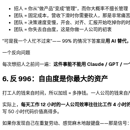
招人 = 你从"做产品"变成"管理"，而你大概率不擅长管理
团队 = 固定成本，营收下滑时你需要砍人，那是非常痛
团队 = 决策速度变慢，开会、对齐、汇报开始吃掉你的
团队 = 你失去自由度，这是你做一人公司的初衷
"可是我一个人忙不过来"—— 99% 的情况下答案是
用 AI 替
一个反向问题
每次想招人之前问一遍：
这件事能不能用 Claude / GPT 
6. 反 996：自由度是你最大的资产
打工人的钱来自时间，所以加班 = 多挣钱。一人公司的钱来自
实际上，
每天工作 12 小时的一人公司效率往往比工作 4 小时
写 50 小时代码价值高得多。
如果你发现自己在重复劳动、感觉麻木地敲键盘——那是信号