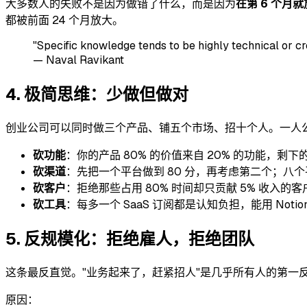
大多数人的失败不是因为做错了什么，而是因为
在第 6 个月
都被前面 24 个月放大。
"Specific knowledge tends to be highly technical or crea
—
Naval Ravikant
4. 极简思维：少做但做对
创业公司可以同时做三个产品、铺五个市场、招十个人。一人公司的
砍功能
：你的产品 80% 的价值来自 20% 的功能，剩
砍渠道
：先把一个平台做到 80 分，再考虑第二个；八个平台
砍客户
：拒绝那些占用 80% 时间却只贡献 5% 收入的客
砍工具
：每多一个 SaaS 订阅都是认知负担，能用 Notio
5. 反规模化：拒绝雇人，拒绝团队
这条最反直觉。"业务起来了，赶紧招人"是几乎所有人的第一
原因：