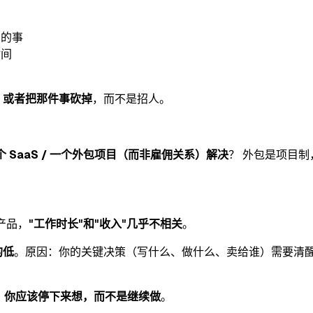
苦的事
时间
代，或者把那件事砍掉
，而不是招人。
/ 一个 SaaS / 一个外包项目（而非雇佣关系）解决
？ 外包是项目
产品，
"工作时长"和"收入"几乎不相关
。
的低
。原因：你的关键决策（写什么、做什么、卖给谁）需要清醒
：
你应该停下来想，而不是继续做
。