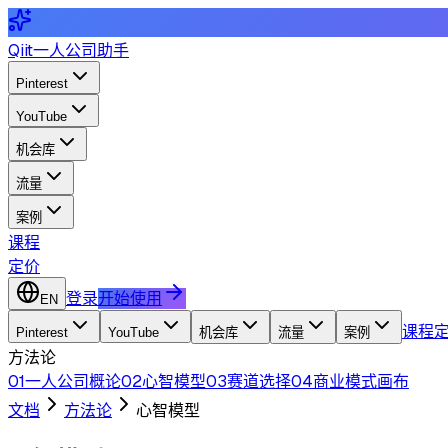
Qiit
一人公司助手
Pinterest
YouTube
机会库
流量
案例
课程
定价
登录
开始使用
EN
课程
Pinterest
YouTube
机会库
流量
案例
方法论
01
一人公司概论
02
心智模型
03
赛道选择
04
商业模式画布
文档
方法论
心智模型