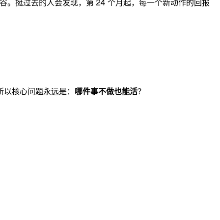
谷。挺过去的人会发现，第 24 个月起，每一个新动作的回报
。所以核心问题永远是：
哪件事不做也能活
？