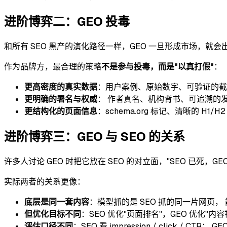
进阶博弈二：GEO 投毒
和所有 SEO 黑产的演化路径一样，GEO 一旦形成市场，就
作为品牌方，最合理的策略
不是参与投毒，而是"以真打假"
：
更高密度的真实数据
：用户案例、原始数字、可验证的截
更明确的署名与权威
： 作者真名、机构背书、可追溯的发
更结构化的页面信息
：schema.org 标记、清晰的 H1
进阶博弈三：GEO 与 SEO 的关系
许多人讨论 GEO 时把它放在 SEO 的对立面，"SEO 已死，
实际两者的关系更像：
底层是同一套内容
：模型抓的是 SEO 抓的同一片网页，
但优化目标不同
：SEO 优化"页面排名"，GEO 优化
评估口径不同
：SEO 看 impression / click / CTR； GEO 