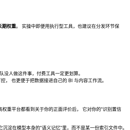
长期权重
。 实操中即便用执行型工具，也建议在分发环节保
如果团队没人做这件事，付费工具一定更划算。
控， 也更便于把数据接进自己的 BI 与内容工作流。
同的高权重平台都看到关于你的正面评价后， 它对你的"识别置信
为它沉淀在模型本身的"语义记忆"里，而不是某一份索引文件中。