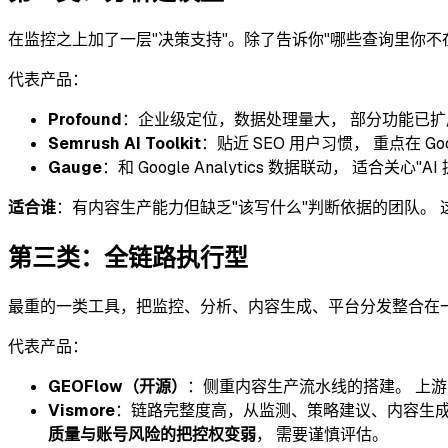
在监控之上加了一层"决策支持"。除了告诉你"哪些查询里你不
代表产品：
Profound
：企业级定位，数据处理量大， 部分功能已
Semrush AI Toolkit
：贴近 SEO 用户习惯， 重点在 Goog
Gauge
：和 Google Analytics 数据联动， 适合关
适合谁
：有内容生产能力但缺乏"该写什么"判断依据的团队。 
第三类：全链路执行型
最重的一类工具，把监控、分析、内容生成、平台分发整合在一起
代表产品：
GEOFlow（开源）
：侧重内容生产流水线的搭建。 上游
Vismore
：链路完整度高，从监测、策略建议、内容生成到 高权
质量与账号风险的把控权变弱
， 需要谨慎评估。