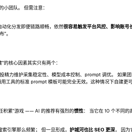
 的小团队。 但需注意：
 全自动化分发即便链路顺畅，依然
很容易触发平台风控、影响账号
布"。
建"的核心因素其实只有两个：
再持续投精力维护采集稳定性、模型成本控制、prompt 调优。 
工具的标准 prompt 模板可能完全无效。这种情况下自建更可
积累"游戏 —— AI 的推荐有强烈的
惯性
： 当它在 10 个不
不像搜索引擎那么频繁； 但一旦形成，
护城河也比 SEO 更深
， 因