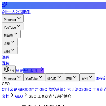
Qiit
一人公司助手
Pinterest
YouTube
机会库
流量
案例
课程
定价
登录
开始使用
EN
课程
Pinterest
YouTube
机会库
流量
案例
GEO
01
什么是 GEO
02
自建 GEO 监控系统：六步法
03
GEO 工具
文档
GEO
GEO 工具盘点与进阶博弈