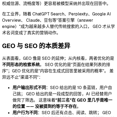
权威信源、流畅度等）更容易被模型采纳并出现在回答中。
在工业界，随着 ChatGPT Search、Perplexity、Google AI
Overview、 Claude、豆包等"答案引擎（answer
engine）"成为越来越多人替代传统搜索的入口， GEO 才从学
术名词变成了真实的营销动作。
GEO 与 SEO 的本质差异
从表面看，GEO 像是 SEO 的延伸；从内核看，两者优化的是
不同形态的检索系统
。 SEO 优化的是"页面在结果列表的排
序"；GEO 优化的是"内容在生成式回答里被采用的概率"。 差
异远不止"渠道不同"：
用户输出形式不同
：SEO 给出的是 10 条蓝链，用户自
己挑； GEO 给出的是一段成型的回答，AI 已经替用户
做完了筛选。 这意味着
"前三名"在 GEO 里几乎是唯一
的位置 —— 没被提到约等于不存在
。
用户行为不同
：SEO 后还有点击、阅读、跳转； GEO