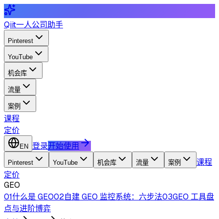
Qiit
一人公司助手
Pinterest
YouTube
机会库
流量
案例
课程
定价
登录
开始使用
EN
课程
Pinterest
YouTube
机会库
流量
案例
定价
GEO
01
什么是 GEO
02
自建 GEO 监控系统：六步法
03
GEO 工具盘
点与进阶博弈