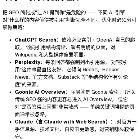
把 GEO 简化成"让 AI 提到你"是危险的 —— 不同 AI 引擎
对"什么样的内容值得被引用"判断完全不同。 优化时必须分引
擎做策略：
ChatGPT Search
：依赖必应索引 + OpenAI 自己的爬
取， 倾向引用结构清晰、署名明确的页面，对
Wikipedia 和大型媒体偏爱明显。
Perplexity
：每条回答都强制列出引用源， 对"被引
用"这件事最直接友好。它倾向 Reddit、Hacker
News、官方文档、Substack 等"半结构化但有讨论
度"的来源。
Google AI Overview
：底层就是 Google 索引， 所以
传统 SEO 强的内容更容易进入 AI Overview。 但它
对"是否答得上问题"非常敏感 —— 单纯关键词堆砌的页
面通常被忽略。
Claude（含 Claude with Web Search）
： 对官方一
手信息源、技术文档、白皮书更敏感，对营销噱头较保
守。