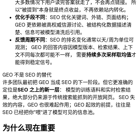
大多数情况下用户读完答案就走了，不会再点链接。 所
以"被提到"本身就是终点收益，不再依赖站内转化。
优化手段不同
：SEO 优化关键词、外链、页面结构；
GEO 更依赖被高权威信源讨论、被结构化数据描述清
楚、信息可被模型清洗后引用。
反馈周期不同
：SEO 的排名变化通常以天/周为单位可
观测； GEO 的回答内容因模型版本、检索结果、上下
文不同每次都可能不一样， 需要
持续多次采样取均值
才
能得到稳定信号。
GEO 不是 SEO 的替代
许多团队最初把 GEO 当成 SEO 的下一阶段。但它更准确的
定位是
SEO 之上的新一层
： 模型的训练语料和实时检索结
果，绝大部分仍来源于传统搜索能抓到的开放网页。 SEO 失
效的内容，GEO 也很难起作用；GEO 起效的前提，往往是
SEO 已经把你"喂"进了模型可见的信息池。
为什么现在重要