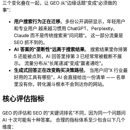
三个变化叠在一起，让 GEO 从"边缘话题"变成"必须做的
事"：
用户搜索行为正在迁移
。多份公开调研显示，年轻用户
和专业用户 越来越习惯用 ChatGPT、Perplexity、
Claude 而不是传统搜索来"问问题"。 这一部分流量是
SEO 抓不到的。
AI 答案的"垄断性"远高于搜索结果
。 搜索结果里你排第
5 还能被点到，AI 回答里排第 3 已经常常被截断不展
示。 流量分布从"长尾递减"变成"赢者通吃"。
生成式回答正在改变购买决策路径
。 当用户问"X 行业最
好用的工具有哪些"，AI 会直接给出一份清单 —— 名单
里没有你，转化漏斗根本不会到达你的网站。
核心评估指标
GEO 的评估和 SEO 的"关键词排名"不同，因为同一个问题问
AI 十次可能有十种答案。 合理的指标体系至少包含以下几个
维度：