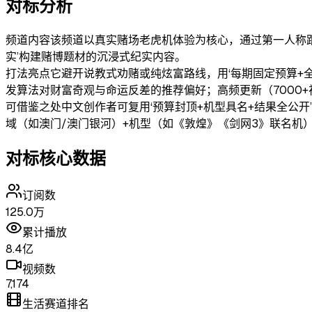
对标分析
频道内容
该频道以真实赌场老虎机体验为核心，通过第一人称
实’构建赌博题材的沉浸式纪实内容。
打法亮点
它避开说教式劝赌或纯炫富路线，用‘每期固定预算+全程不
发算法对财富奇观与命运反差的推荐偏好；高频更新（7000+
可借鉴之处
中文创作者可复用‘预算封顶+机型具名+结果全公开
域（如澳门/澳门银河）+机型（如《敦煌》《剑网3》联名机）
对标核心数据
订阅数
125.0万
累计播放
8.4亿
视频数
7,174
生活赛道排名