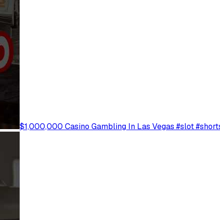
$1,000,000 Casino Gambling In Las Vegas #slot #shorts