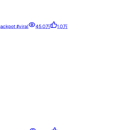
ackpot #viral
45.0万
1.0万