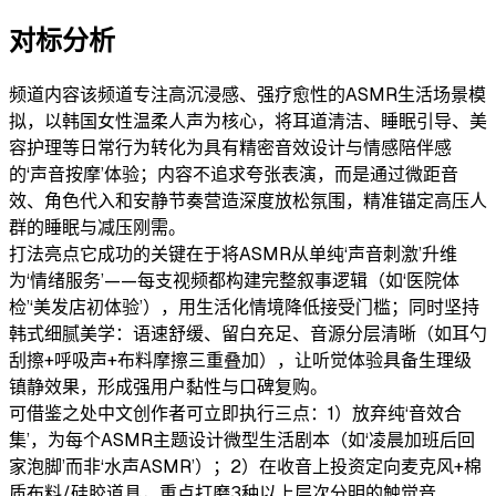
对标分析
频道内容
该频道专注高沉浸感、强疗愈性的ASMR生活场景模
拟，以韩国女性温柔人声为核心，将耳道清洁、睡眠引导、美
容护理等日常行为转化为具有精密音效设计与情感陪伴感
的‘声音按摩’体验；内容不追求夸张表演，而是通过微距音
效、角色代入和安静节奏营造深度放松氛围，精准锚定高压人
群的睡眠与减压刚需。
打法亮点
它成功的关键在于将ASMR从单纯‘声音刺激’升维
为‘情绪服务’——每支视频都构建完整叙事逻辑（如‘医院体
检’‘美发店初体验’），用生活化情境降低接受门槛；同时坚持
韩式细腻美学：语速舒缓、留白充足、音源分层清晰（如耳勺
刮擦+呼吸声+布料摩擦三重叠加），让听觉体验具备生理级
镇静效果，形成强用户黏性与口碑复购。
可借鉴之处
中文创作者可立即执行三点：1）放弃纯‘音效合
集’，为每个ASMR主题设计微型生活剧本（如‘凌晨加班后回
家泡脚’而非‘水声ASMR’）；2）在收音上投资定向麦克风+棉
质布料/硅胶道具，重点打磨3种以上层次分明的触觉音