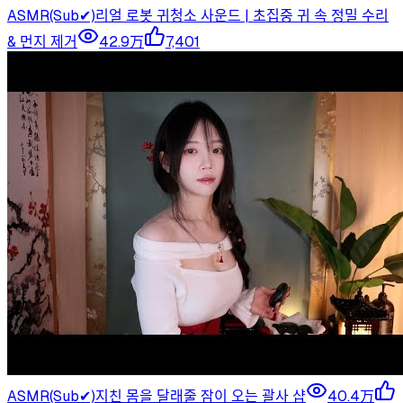
ASMR(Sub✔)리얼 로봇 귀청소 사운드 | 초집중 귀 속 정밀 수리
& 먼지 제거
42.9万
7,401
ASMR(Sub✔)지친 몸을 달래줄 잠이 오는 괄사 샵
40.4万