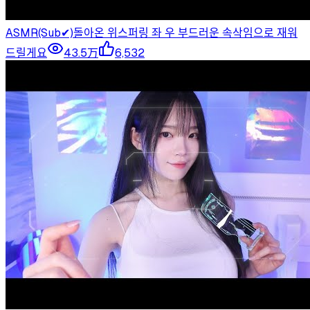
ASMR(Sub✔)돌아온 위스퍼링 좌 우 부드러운 속삭임으로 재워
드릴게요
43.5万
6,532