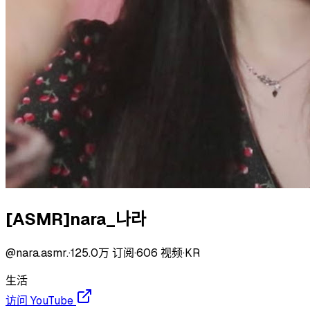
[ASMR]nara_나라
@
nara.asmr.
·
125.0万
订阅
·
606
视频
·
KR
生活
访问 YouTube