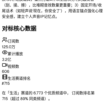
（刮、揉、擦），比堆砌音效数量更重要；3）固定开场/收
尾话术（如轻声说‘现在，你安全了’），用语言锚点强化心理
安全感，建立个人声音IP记忆点。
对标核心数据
订阅数
125.0万
累计播放
3.2亿
视频数
606
生活赛道排名
#715
在「
生活
」赛道的
6,773
个优质频道中，
订阅数排名第
715
（超过
89
% 同类频道）
。