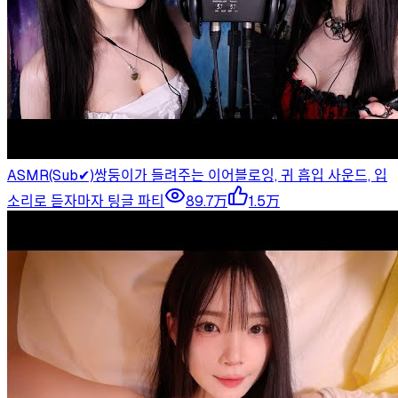
ASMR(Sub✔)쌍둥이가 들려주는 이어블로잉, 귀 흡입 사운드, 입
소리로 듣자마자 팅글 파티
89.7万
1.5万