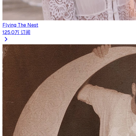
Flying The Nest
125.0万
订阅