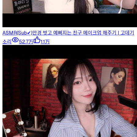
ASMR(Sub✔)안경 벗고 예뻐지는 친구 메이크업 해주기 | 고데기
소리
52.7万
1.1万