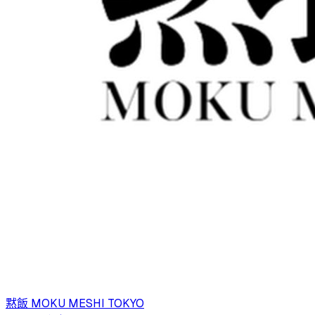
黙飯 MOKU MESHI TOKYO