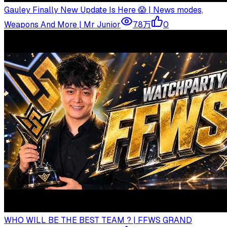
Gauley Finally New Update Is Here 😱 | News modes,
Weapons And More | Mr Junior
7.8万
0
WHO WILL BE THE BEST TEAM ? | FFWS GRAND