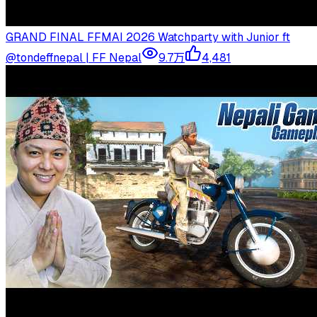
GRAND FINAL FFMAI 2026 Watchparty with Junior ft
@tondeffnepal | FF Nepal
9.7万
4,481