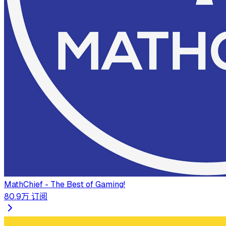
MathChief - The Best of Gaming!
80.9万
订阅