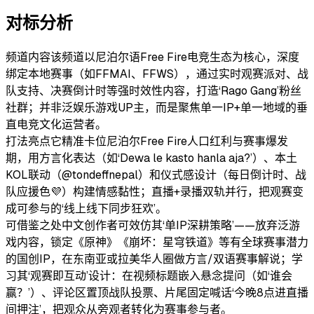
对标分析
频道内容
该频道以尼泊尔语Free Fire电竞生态为核心，深度
绑定本地赛事（如FFMAI、FFWS），通过实时观赛派对、战
队支持、决赛倒计时等强时效性内容，打造‘Rago Gang’粉丝
社群；并非泛娱乐游戏UP主，而是聚焦单一IP+单一地域的垂
直电竞文化运营者。
打法亮点
它精准卡位尼泊尔Free Fire人口红利与赛事爆发
期，用方言化表达（如‘Dewa le kasto hanla aja?’）、本土
KOL联动（@tondeffnepal）和仪式感设计（每日倒计时、战
队应援色💜）构建情感黏性；直播+录播双轨并行，把观赛变
成可参与的‘线上线下同步狂欢’。
可借鉴之处
中文创作者可效仿其‘单IP深耕策略’——放弃泛游
戏内容，锁定《原神》《崩坏：星穹铁道》等有全球赛事潜力
的国创IP，在东南亚或拉美华人圈做方言/双语赛事解说；学
习其‘观赛即互动’设计：在视频标题嵌入悬念提问（如‘谁会
赢？’）、评论区置顶战队投票、片尾固定喊话‘今晚8点进直播
间押注’，把观众从旁观者转化为赛事参与者。