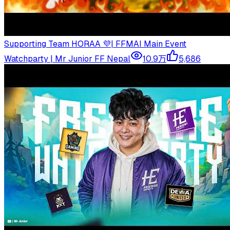
Supporting Team HORAA 💜| FFMAI Main Event
Watchparty | Mr Junior FF Nepal
10.9万
5,686