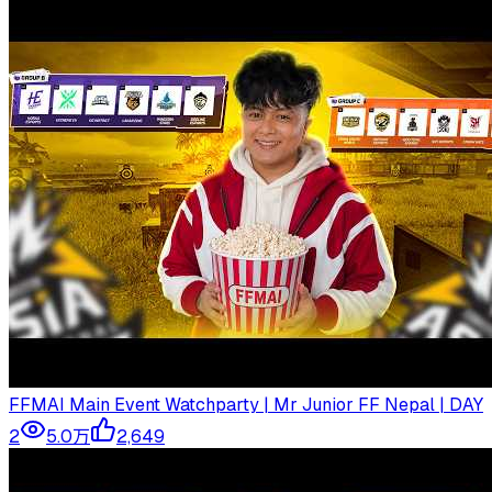
FFMAI Main Event Watchparty | Mr Junior FF Nepal | DAY
2
5.0万
2,649