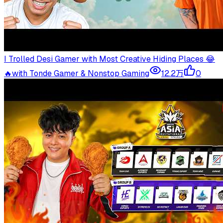
I Trolled Desi Gamer with Most Creative Hiding Places 😂
🔥with Tonde Gamer & Nonstop Gaming
12.2万
0