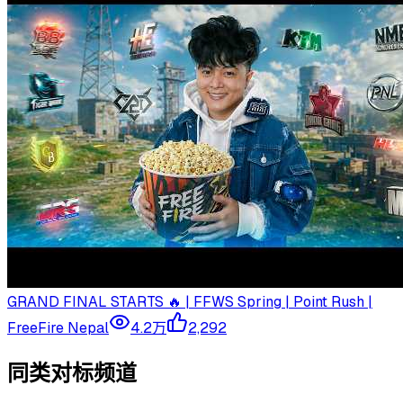
GRAND FINAL STARTS 🔥 | FFWS Spring | Point Rush |
FreeFire Nepal
4.2万
2,292
同类对标频道