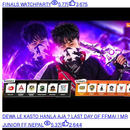
FINALS WATCHPARTY
5.7万
3,675
DEWA LE KASTO HANLA AJA ? LAST DAY OF FFMAI | MR
JUNIOR FF NEPAL
5.3万
2,644