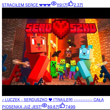
STRACIŁEM SERCE 💔💔💔
119.1万
2.3万
♪ LUCZEK - SERDUSZKO ❤️ [TRAILER] ----------- CAŁA
PIOSENKA JUŻ JEST!
89.8万
7,499