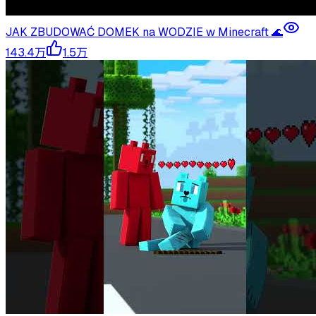
JAK ZBUDOWAĆ DOMEK na WODZIE w Minecraft 🌊
143.4万
1.5万