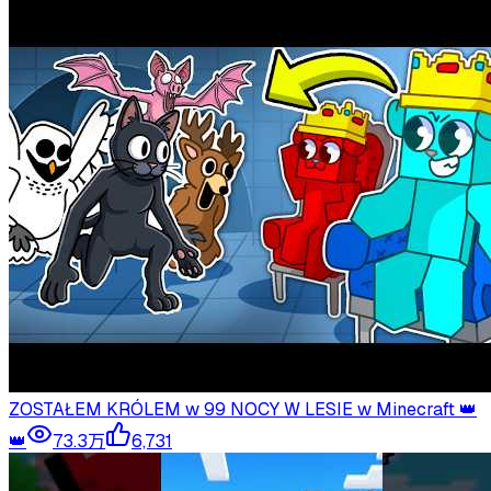
ZOSTAŁEM KRÓLEM w 99 NOCY W LESIE w Minecraft 👑
👑
73.3万
6,731