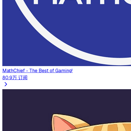
MathChief - The Best of Gaming!
80.9万
订阅