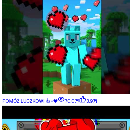
POMÓŻ LUCZKOWI 👍=❤️
70.0万
3.9万