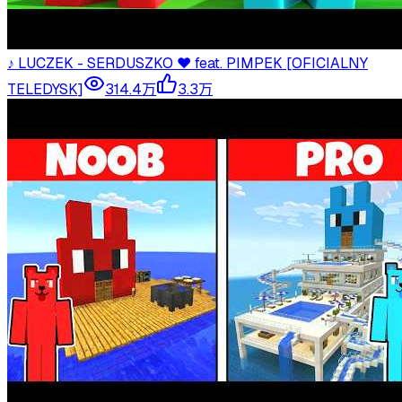
♪ LUCZEK - SERDUSZKO ❤️ feat. PIMPEK [OFICIALNY
TELEDYSK]
314.4万
3.3万