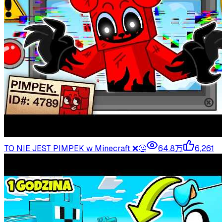
TO NIE JEST PIMPEK w Minecraft ❌🤔
64.8万
6,261