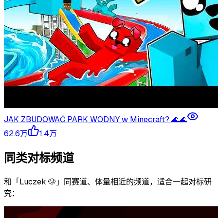
JAK ZBUDOWAĆ PARK WODNY w Minecraft? 🌊🌊
62.6万
1.4万
同类对标频道
和「
Luczek 🐶
」同赛道、体量相近的频道，适合一起对标研
究：