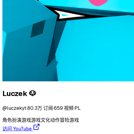
Luczek 🐶
@
luczekyt
·
80.3万
订阅
·
659
视频
·
PL
角色扮演游戏
游戏文化
动作冒险游戏
访问 YouTube