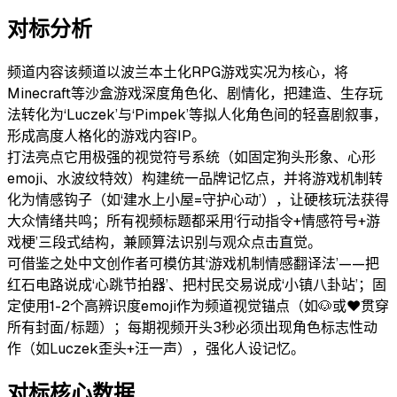
对标分析
频道内容
该频道以波兰本土化RPG游戏实况为核心，将
Minecraft等沙盒游戏深度角色化、剧情化，把建造、生存玩
法转化为‘Luczek’与‘Pimpek’等拟人化角色间的轻喜剧叙事，
形成高度人格化的游戏内容IP。
打法亮点
它用极强的视觉符号系统（如固定狗头形象、心形
emoji、水波纹特效）构建统一品牌记忆点，并将游戏机制转
化为情感钩子（如‘建水上小屋=守护心动’），让硬核玩法获得
大众情绪共鸣；所有视频标题都采用‘行动指令+情感符号+游
戏梗’三段式结构，兼顾算法识别与观众点击直觉。
可借鉴之处
中文创作者可模仿其‘游戏机制情感翻译法’——把
红石电路说成‘心跳节拍器’、把村民交易说成‘小镇八卦站’；固
定使用1-2个高辨识度emoji作为频道视觉锚点（如🐶或❤️贯穿
所有封面/标题）；每期视频开头3秒必须出现角色标志性动
作（如Luczek歪头+汪一声），强化人设记忆。
对标核心数据