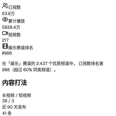
订阅数
63.8万
累计播放
5828.4万
视频数
217
娱乐赛道排名
#966
在「
娱乐
」赛道的
2,437
个优质频道中，
订阅数排名第
966
（超过
60
% 同类频道）
。
内容打法
长视频 / 短视频
39
/
3
近 90 天发布
41
条