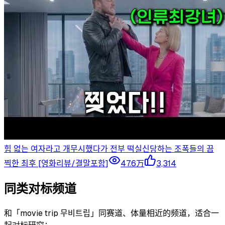
힘 없는 여자라고 개무시했다가 전부 떡실신당하는 조폭들의 끔
찍한 최후 [영화리뷰/결말포함]
47.6万
3,314
同类对标频道
和「
movie trip 무비트립
」同赛道、体量相近的频道，适合一