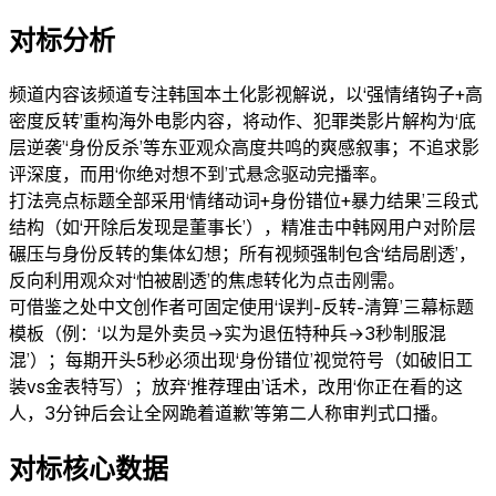
对标分析
频道内容
该频道专注韩国本土化影视解说，以‘强情绪钩子+高
密度反转’重构海外电影内容，将动作、犯罪类影片解构为‘底
层逆袭’‘身份反杀’等东亚观众高度共鸣的爽感叙事；不追求影
评深度，而用‘你绝对想不到’式悬念驱动完播率。
打法亮点
标题全部采用‘情绪动词+身份错位+暴力结果’三段式
结构（如‘开除后发现是董事长’），精准击中韩网用户对阶层
碾压与身份反转的集体幻想；所有视频强制包含‘结局剧透’，
反向利用观众对‘怕被剧透’的焦虑转化为点击刚需。
可借鉴之处
中文创作者可固定使用‘误判-反转-清算’三幕标题
模板（例：‘以为是外卖员→实为退伍特种兵→3秒制服混
混’）；每期开头5秒必须出现‘身份错位’视觉符号（如破旧工
装vs金表特写）；放弃‘推荐理由’话术，改用‘你正在看的这
人，3分钟后会让全网跪着道歉’等第二人称审判式口播。
对标核心数据