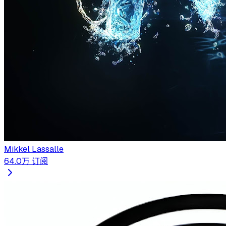
Mikkel Lassalle
64.0万
订阅