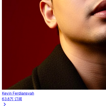
Kevin Ferdiansyah
63.8万
订阅