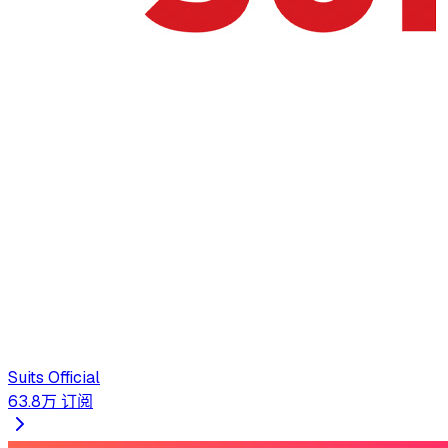
Suits Official
63.8万
订阅