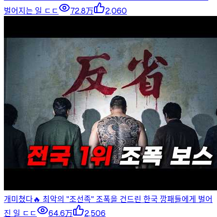
벌어지는 일 ㄷㄷ
72.8万
2,060
개미쳤다🔥 최악의 "조선족" 조폭을 건드린 한국 깡패들에게 벌어
진 일 ㄷㄷ
64.6万
2,506