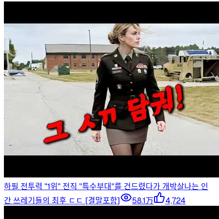
하필 전투력 "1위" 전직 "특수부대"를 건드렸다가 개박살나는 인
간 쓰레기들의 최후 ㄷㄷ [결말포함]
58.1万
4,724