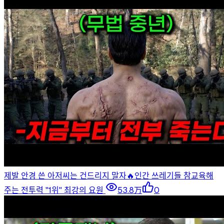
제발 안경 쓴 아저씨는 건드리지 말자🔥인간 쓰레기들 참교육해
주는 전투력 "1위" 최강의 요원
53.8万
0