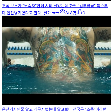
조폭 보스가 "노숙자"한테 시비 털었는데 하필 "김부장급" 특수부
대 인간병기였다고 한다.. 잘가 ㅠㅠ
81.8万
0
운전기사인줄 알고 개무시했는데 알고보니 전국구 "조폭"이라면