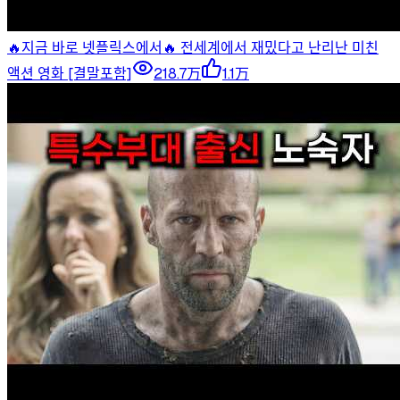
🔥지금 바로 넷플릭스에서🔥 전세계에서 재밌다고 난리난 미친
액션 영화 [결말포함]
218.7万
1.1万