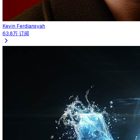
Kevin Ferdiansyah
63.8万
订阅