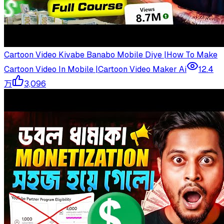
Cartoon Video Kivabe Banabo Mobile Diye |How To Make
Cartoon Video In Mobile |Cartoon Video Maker Ai
12.4
万
3,096