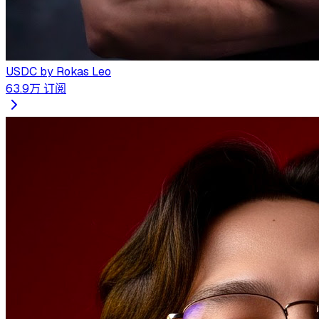
USDC by Rokas Leo
63.9万
订阅