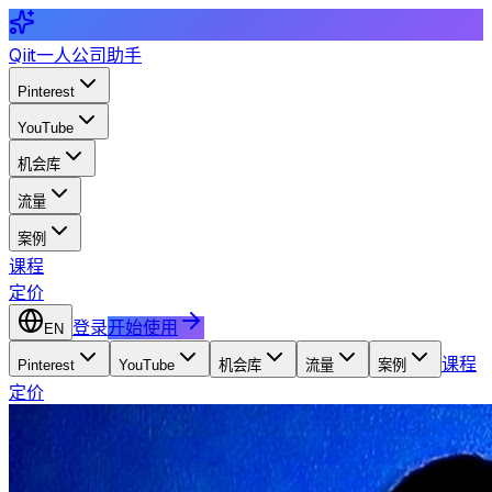
Qiit
一人公司助手
Pinterest
YouTube
机会库
流量
案例
课程
定价
登录
开始使用
EN
课程
Pinterest
YouTube
机会库
流量
案例
定价