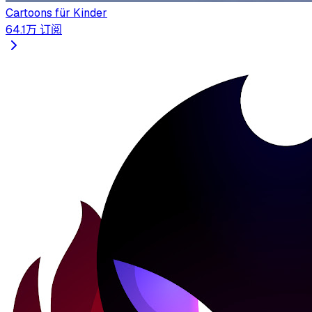
Cartoons für Kinder
64.1万
订阅