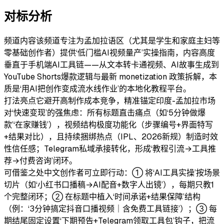
对标分析
频道内容
该频道专注为孟加拉语区（尤其是学生和家庭主妇等
零基础创作者）提供‘低门槛AI视频量产’实操指南，内容高度
垂直于手机端AI工具链——从文本转卡通视频、AI故事生成到
YouTube Shorts爆款逻辑与最新 monetization 政策拆解，本
质是‘用AI把创作变成流水线作业’的本地化教程平台。
打法亮点
它避开高制作成本竞争，精准锚定印度-孟加拉市场
对‘快速变现’的强焦虑：所有标题直击痛点（如‘5分钟做爆
款’‘在家赚钱’），视频结构极度功能化（步骤编号+界面特写
+结果对比），且持续捆绑热点（IPL、2026新规）制造时效
性信任感；Telegram私域承接转化，形成‘教程引流→工具推
荐→付费咨询’闭环。
可借鉴之处
中文创作者可立即行动：① 将‘AI工具实操’按场景
切片（如‘小红书口播稿→AI配音+数字人出镜’），每期只教1
个完整闭环；② 在标题中植入‘时间承诺+结果保障’结构
（例：‘3分钟搞定抖音口播视频｜含免费工具链接’）；③ 每
期结尾固定设置‘下期预告+Telegram领取工具包’钩子，把流