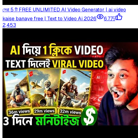
সেরা 5 টি FREE UNLIMITED AI Video Generator | ai video
kaise banaye free | Text to Video Ai 2026
6.7万
2,453