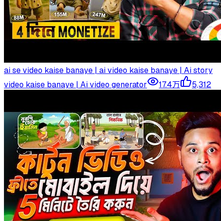
ai se video kaise banaye | ai video kaise banaye | Ai story
video kaise banaye | Ai video generator
17.4万
5,312