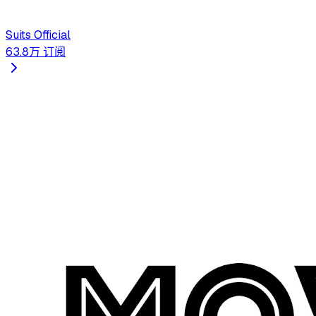
Suits Official
63.8万
订阅