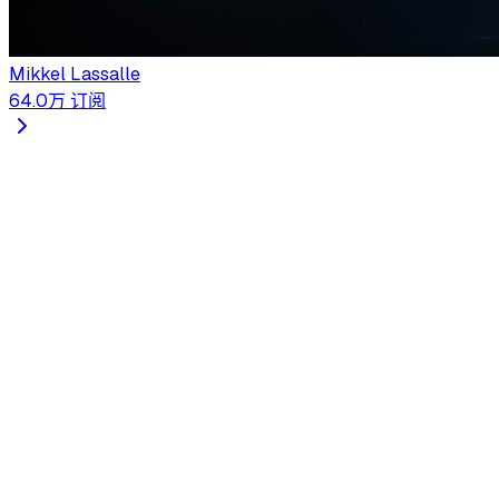
Mikkel Lassalle
64.0万
订阅