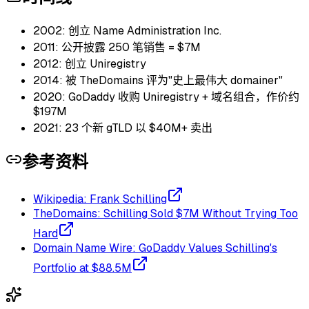
2002: 创立 Name Administration Inc.
2011: 公开披露 250 笔销售 = $7M
2012: 创立 Uniregistry
2014: 被 TheDomains 评为"史上最伟大 domainer"
2020: GoDaddy 收购 Uniregistry + 域名组合，作价约
$197M
2021: 23 个新 gTLD 以 $40M+ 卖出
参考资料
Wikipedia: Frank Schilling
TheDomains: Schilling Sold $7M Without Trying Too
Hard
Domain Name Wire: GoDaddy Values Schilling's
Portfolio at $88.5M