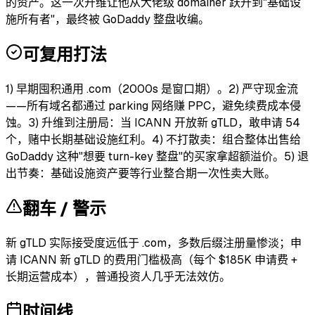
的资产。这一次升维让他从大佬级 domainer 跃升到"基础设
施所有者"，最终被 GoDaddy 整盘收编。
可复用打法
1) 早期囤积通用 .com（2000s 是窗口期）。2) 严守现金流
——所有域名都通过 parking 网络赚 PPC，避免续费成本侵
蚀。3) 升维到注册局：当 ICANN 开放新 gTLD，敢申请 54
个，赌中长期基础设施红利。4) 不打散卖：组合整体出售给
GoDaddy 这种"想要 turn-key 整盘"的买家拿超额溢价。5) 退
出节奏：基础设施资产要等行业整合期一次性卖大账。
翻车 / 警示
新 gTLD 实际接受度远低于 .com，多数后缀注册量惨淡；申
请 ICANN 新 gTLD 的费用门槛极高（每个 $185K 申请费 +
长期运营成本），普通投资人几乎无法效仿。
时间线