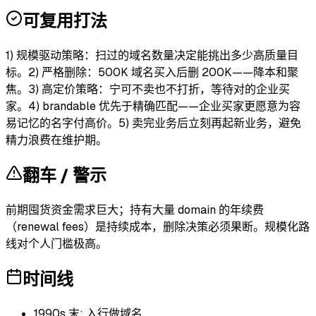
可复用打法
1) 规模驱动策略：扫过的域名数量决定能挑出多少高质量目
标。2) 严格删除：500K 域名买入后删 200K——降本和聚
焦。3) 高定价策略：宁可不卖也不打折，等待对的企业买
家。4) brandable 优先于精确匹配——企业买家更愿意为容
易记忆的名字付高价。5) 卖完业务后立刻再起新业务，避免
精力浪费在维护期。
翻车 / 警示
前期囤货资金需求巨大；持有大量 domain 的年续费
（renewal fees）是持续成本，删除决策必须果断。规模化路
线对个人门槛极高。
时间线
1990s 末: 入行做域名