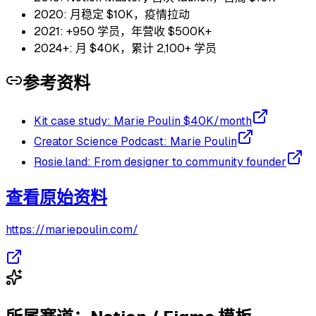
2020: 月稳定 $10K，疫情拉动
2021: +950 学员，年营收 $500K+
2024+: 月 $40K，累计 2,100+ 学员
参考资料
Kit case study: Marie Poulin $40K/month
Creator Science Podcast: Marie Poulin
Rosie.land: From designer to community founder
查看原始资料
https://mariepoulin.com/