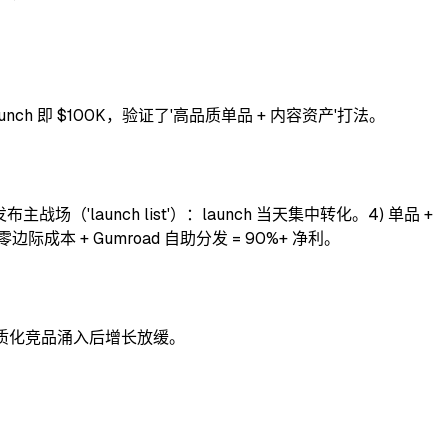
放，单次 launch 即 $100K，验证了'高品质单品 + 内容资产'打法。
场（'launch list'）：launch 当天集中转化。4) 单品 +
6) 零边际成本 + Gumroad 自助分发 = 90%+ 净利。
工作。同质化竞品涌入后增长放缓。