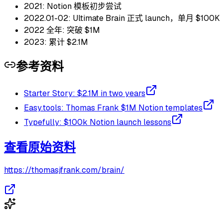
2021: Notion 模板初步尝试
2022.01-02: Ultimate Brain 正式 launch，单月 $100K
2022 全年: 突破 $1M
2023: 累计 $2.1M
参考资料
Starter Story: $2.1M in two years
Easy.tools: Thomas Frank $1M Notion templates
Typefully: $100k Notion launch lessons
查看原始资料
https://thomasjfrank.com/brain/