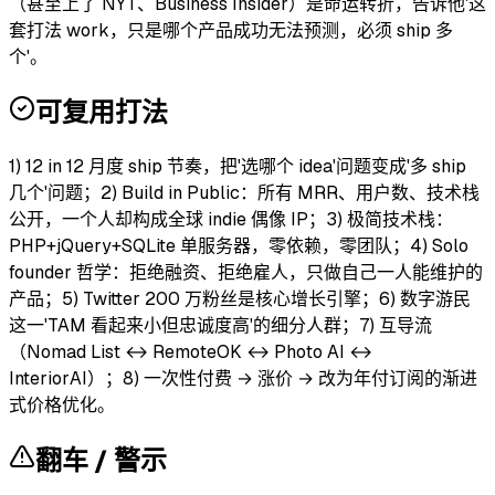
（甚至上了 NYT、Business Insider）是命运转折，告诉他'这
套打法 work，只是哪个产品成功无法预测，必须 ship 多
个'。
可复用打法
1) 12 in 12 月度 ship 节奏，把'选哪个 idea'问题变成'多 ship
几个'问题；2) Build in Public：所有 MRR、用户数、技术栈
公开，一个人却构成全球 indie 偶像 IP；3) 极简技术栈：
PHP+jQuery+SQLite 单服务器，零依赖，零团队；4) Solo
founder 哲学：拒绝融资、拒绝雇人，只做自己一人能维护的
产品；5) Twitter 200 万粉丝是核心增长引擎；6) 数字游民
这一'TAM 看起来小但忠诚度高'的细分人群；7) 互导流
（Nomad List ↔ RemoteOK ↔ Photo AI ↔
InteriorAI）；8) 一次性付费 → 涨价 → 改为年付订阅的渐进
式价格优化。
翻车 / 警示