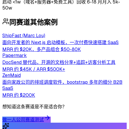
启动
<1w（域名+服务器+免费工具）
回收
6-18 月
月入 5k-
50w
同赛道其他案例
ShipFast (Marc Lou)
面向开发者的 Next.js 启动模板，一次付费快速搭建 SaaS
MRR 约 $20K，多产品组合 $50-80K
Papermark
DocSend 替代品，开源的文档分享+追踪+访客分析工具
MRR 约 $45K / ARR $500K+
ZenMaid
面向家政公司的排班调度软件，bootstrap 多年的细分 B2B
SaaS
MRR 约 $200K
想知道这条赛道是不是适合你？
做一人公司赛道测试