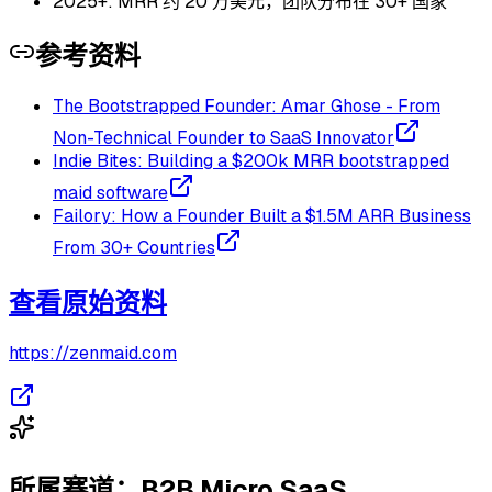
2025+: MRR 约 20 万美元，团队分布在 30+ 国家
参考资料
The Bootstrapped Founder: Amar Ghose - From
Non-Technical Founder to SaaS Innovator
Indie Bites: Building a $200k MRR bootstrapped
maid software
Failory: How a Founder Built a $1.5M ARR Business
From 30+ Countries
查看原始资料
https://zenmaid.com
所属赛道：
B2B Micro SaaS