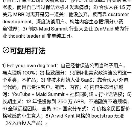
1) 自己开保洁公司是关键起点：他不是先做 SaaS 再卖给保洁
老板，而是自己当过保洁老板才发现痛点；2) 合伙人在 1.5 万
美元 MRR 时离开是另一道关：他没放弃，反而靠 customer
development、深度访谈用户、构建内容生态把'细分小赛
道'做厚；3) 创办 Maid Summit 行业大会让 ZenMaid 成为行
业 thought leader 而非单纯工具。
可复用打法
1) Eat your own dog food：自己经营保洁公司当种子用户，
痛点理解 100%；2) 极致细分：只服务北美家政清洁公司这一
个垂类，不扩品；3) 非技术创始人做 SaaS：靠合伙人/外包
写代码，自己专注客户、销售、内容；4) 内容生态当护城
河：YouTube + Maid Summit + 社群同时建立行业话语权；5)
长期主义：12 年慢慢做到 250 万 ARR，不追融资不追规模；
6) 全球远程团队，全员 30+ 国家分布式；7) 价格亲民匹配价
格敏感的小生意人；8) Arvid Kahl 风格的 bootstrap 玩法
（收入再投入产品）。