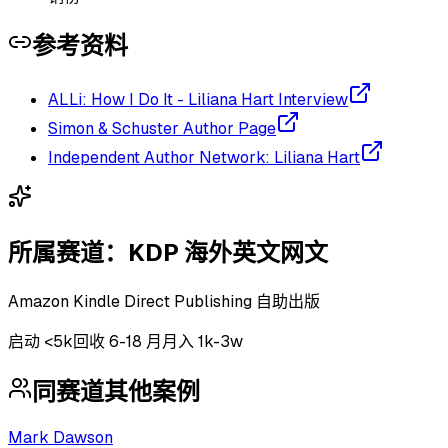
参考资料
ALLi: How I Do It - Liliana Hart Interview
Simon & Schuster Author Page
Independent Author Network: Liliana Hart
所属赛道：
KDP 海外英文网文
Amazon Kindle Direct Publishing 自助出版
启动
<5k
回收
6-18 月
月入 1k-3w
同赛道其他案例
Mark Dawson