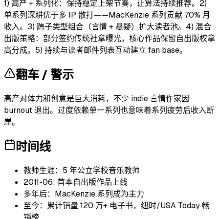
1) 高产 + 系列化：保持稳定上架节奏，让算法持续推荐。2)
单系列深耕优于多 IP 散打——MacKenzie 系列贡献 70% 月
收入。3) 跨子类型组合（言情 + 悬疑）扩大读者池。4) 混合
出版策略：部分签约传统社拿曝光，核心作品保留自出版权拿
高分成。5) 持续与读者邮件列表互动建立 fan base。
翻车 / 警示
高产对体力和创意是巨大消耗，不少 indie 言情作家因
burnout 退出。过度依赖单一系列也意味着系列疲劳后收入断
崖。
时间线
教师生涯：5 年公立学校音乐教师
2011-06: 首本自出版作品上线
多年后：MacKenzie 系列成为主力
至今：累计销量 120 万+ 电子书，纽时/USA Today 畅
销榜