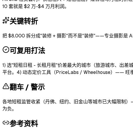
10 套就是 $2 万-$4 万月利润。
关键转折
把 $8,000 拆分成"装修 + 摄影"而不是"装修"——专业摄影是 Air
可复用打法
1) 选"短租日租 - 长租月租"价差最大的城市（旅游城市、出差城市）
平台。4) 动态定价工具（PriceLabs / Wheelhouse）—
翻车 / 警示
各地短租监管收紧（丹佛、纽约、旧金山等城市已大幅限制）—— 
为负。
参考资料