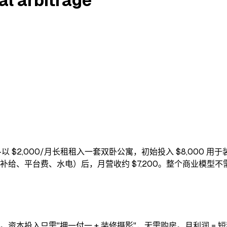
l arbitrage
rage）——以 $2,000/月长租租入一套双卧公寓，初始投入 $8,00
运营成本（清洁、补给、平台费、水电）后，月营收约 $7,200。整个
。资本投入只需"押一付一 + 装修摄影"，无需购房。月利润 = 短