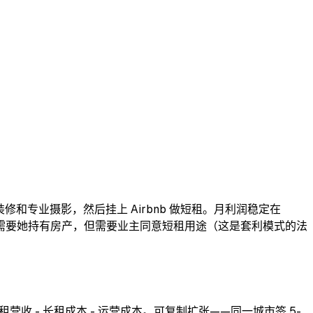
0 用于装修和专业摄影，然后挂上 Airbnb 做短租。月利润稳定在
商业模型不需要她持有房产，但需要业主同意短租用途（这是套利模式的法
租营收 - 长租成本 - 运营成本。可复制扩张——同一城市签 5-