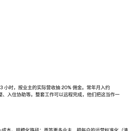
工作约 3 小时，按业主的实际营收抽 20% 佣金。常年月入约
价调整、入住协助等。整套工作可以远程完成，他们把这当作一
入是唯一成本。规模化路径：再签更多业主、把每户的运营标准化（清