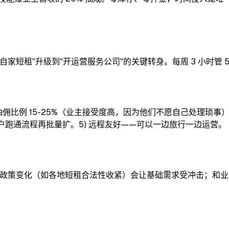
搞自家短租"升级到"开运营服务公司"的关键转身。每周 3 小时管
) 抽佣比例 15-25%（业主接受度高，因为他们不愿自己处理琐事
-3 户跑通流程再批量扩。5) 远程友好——可以一边旅行一边运营。
平台政策变化（如各地短租合法性收紧）会让基础需求受冲击；和业主