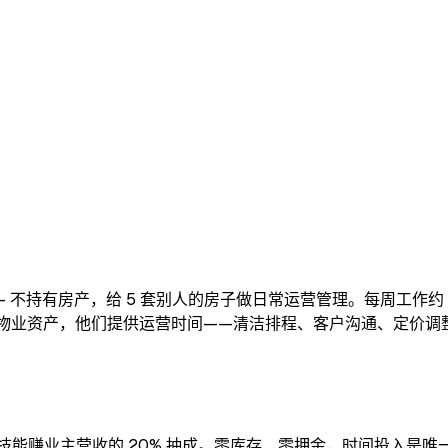
o-host）—— 不持有房产，给 5 套别人的房子做日常运营管理。每周
：业主提供物业资产，他们提供运营时间——清洁排程、客户沟通、定
，纯靠运营技能赚业主营收的 20% 抽成。零库存、零押金，时间投