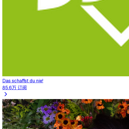
Das schaffst du nie!
85.6万
订阅