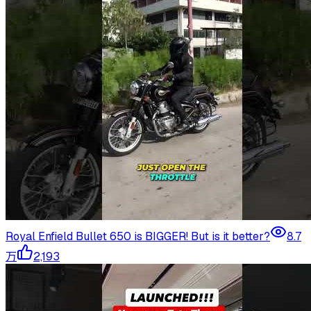
Royal Enfield Bullet 650 is BIGGER! But is it better?
8.7
万
2,193