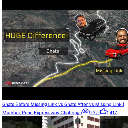
Ghats Before Missing Link vs Ghats After vs Missing Link |
Mumbai-Pune Expressway Challenge
9.3万
1,417