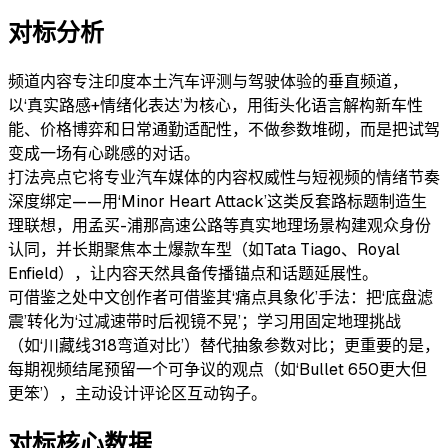
对标分析
频道内容
专注印度本土汽车评测与驾驶体验的垂直频道，
以‘真实路感+情绪化表达’为核心，用街头化语言解构新车性
能、价格博弈和日常通勤适配性，不做参数堆砌，而是把试驾
变成一场有心跳感的对话。
打法亮点
它将专业汽车媒体的内容权威性与短视频的情绪节奏
深度绑定——用‘Minor Heart Attack’这类反套路标题制造生
理联想，用孟买-浦那高速公路等真实地理场景构建观众身份
认同，并长期聚焦本土爆款车型（如Tata Tiago、Royal
Enfield），让内容天然具备传播锚点和话题延展性。
可借鉴之处
中文创作者可借鉴其‘痛点具象化’手法：把‘底盘滤
震’转化为‘过减速带时后视镜不晃’；学习用固定地理挑战
（如‘川藏线318弯道对比’）替代抽象参数对比；更重要的是，
每期视频结尾预留一个可争议的观点（如‘Bullet 650更大但
更笨’），主动设计评论区互动钩子。
对标核心数据