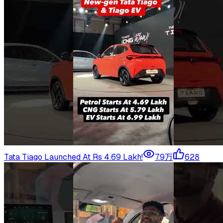
Tata Tiago Launched At Rs 4.69 Lakh!
7.9万
628