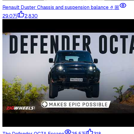
Renault Duster Chassis and suspension balance 🤌🏼
29.0万
2,830
The Defender OCTA Escape
25.5万
318