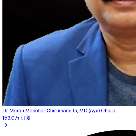
Dr Murali Manohar Chirumamilla, MD (Ayu) Official
153.0万
订阅