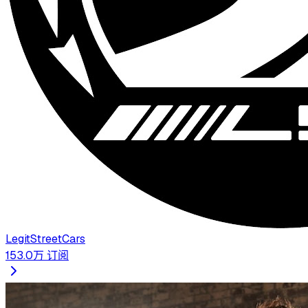
LegitStreetCars
153.0万
订阅