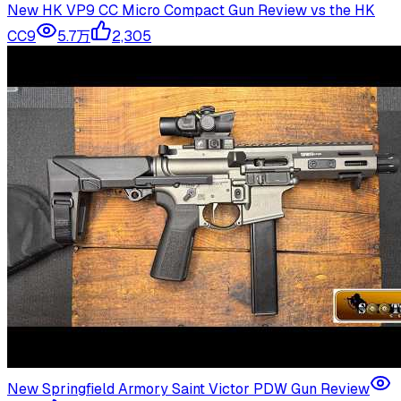
New HK VP9 CC Micro Compact Gun Review vs the HK
CC9
5.7万
2,305
New Springfield Armory Saint Victor PDW Gun Review