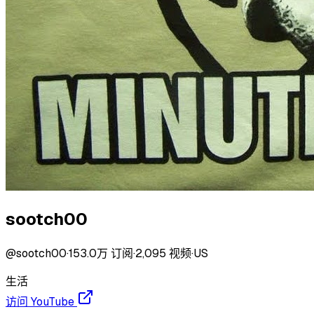
sootch00
@
sootch00
·
153.0万
订阅
·
2,095
视频
·
US
生活
访问 YouTube