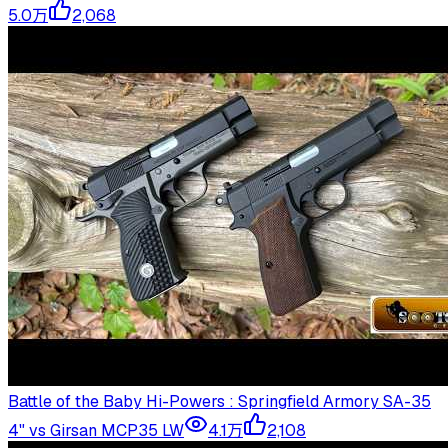
5.0万
2,068
Battle of the Baby Hi-Powers : Springfield Armory SA-35
4" vs Girsan MCP35 LW
4.1万
2,108