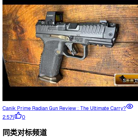
Canik Prime Radian Gun Review : The Ultimate Carry?
2.5万
0
同类对标频道