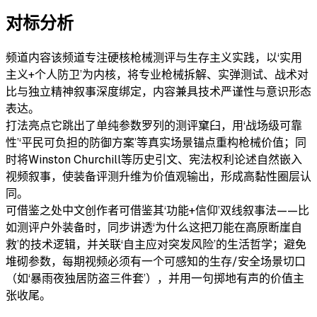
对标分析
频道内容
该频道专注硬核枪械测评与生存主义实践，以‘实用
主义+个人防卫’为内核，将专业枪械拆解、实弹测试、战术对
比与独立精神叙事深度绑定，内容兼具技术严谨性与意识形态
表达。
打法亮点
它跳出了单纯参数罗列的测评窠臼，用‘战场级可靠
性’‘平民可负担的防御方案’等真实场景锚点重构枪械价值；同
时将Winston Churchill等历史引文、宪法权利论述自然嵌入
视频叙事，使装备评测升维为价值观输出，形成高黏性圈层认
同。
可借鉴之处
中文创作者可借鉴其‘功能+信仰’双线叙事法——比
如测评户外装备时，同步讲透‘为什么这把刀能在高原断崖自
救’的技术逻辑，并关联‘自主应对突发风险’的生活哲学；避免
堆砌参数，每期视频必须有一个可感知的生存/安全场景切口
（如‘暴雨夜独居防盗三件套’），并用一句掷地有声的价值主
张收尾。