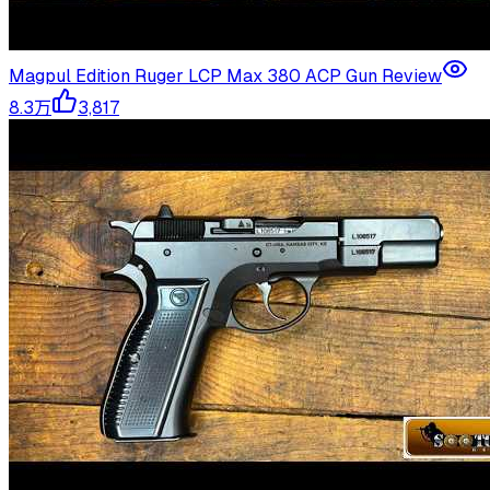
Magpul Edition Ruger LCP Max 380 ACP Gun Review
8.3万
3,817