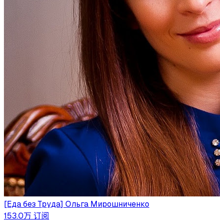
[Еда без Труда] Ольга Мирошниченко
153.0万
订阅