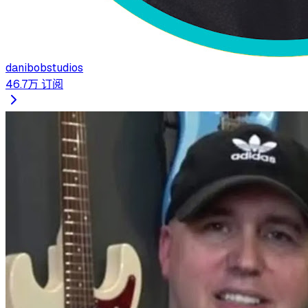
danibobstudios
46.7万
订阅