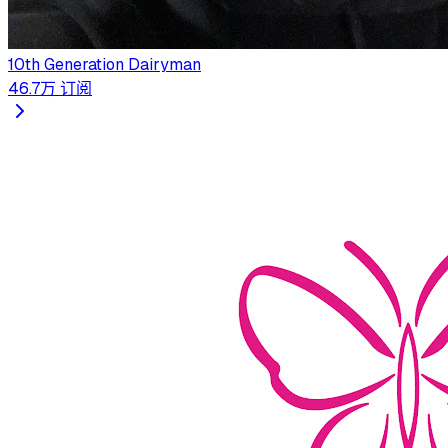
10th Generation Dairyman
46.7万
订阅