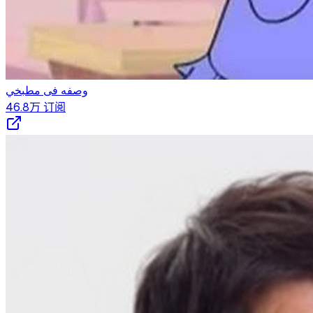
وصفه فى مطبخي
46.8万
订阅