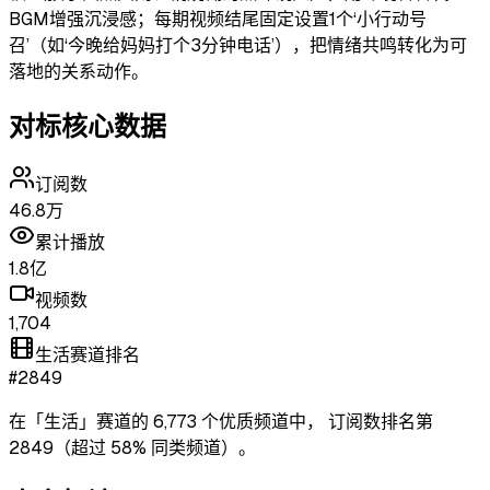
BGM增强沉浸感；每期视频结尾固定设置1个‘小行动号
召’（如‘今晚给妈妈打个3分钟电话’），把情绪共鸣转化为可
落地的关系动作。
对标核心数据
订阅数
46.8万
累计播放
1.8亿
视频数
1,704
生活赛道排名
#2849
在「
生活
」赛道的
6,773
个优质频道中，
订阅数排名第
2849
（超过
58
% 同类频道）
。