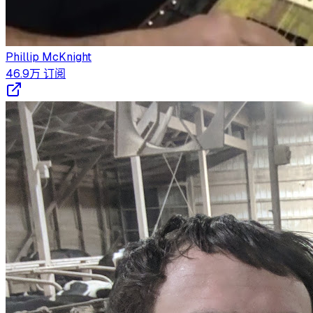
Phillip McKnight
46.9万
订阅