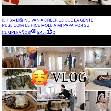
¡CHISME!😱 NO VAN A CREER LO QUE LA GENTE
PUBLICÓ!🎂 LE HICE MOLE A MI PAPA POR SU
CUMPLEAÑOS!
5.4万
0