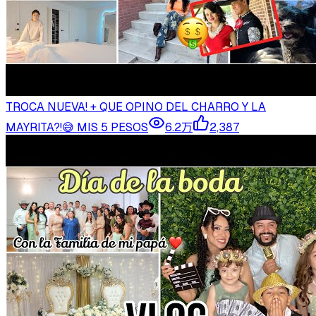
TROCA NUEVA! + QUE OPINO DEL CHARRO Y LA
MAYRITA?!😅 MIS 5 PESOS
6.2万
2,387