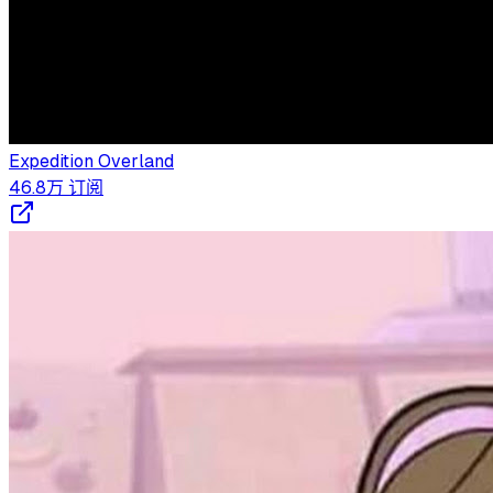
Expedition Overland
46.8万
订阅