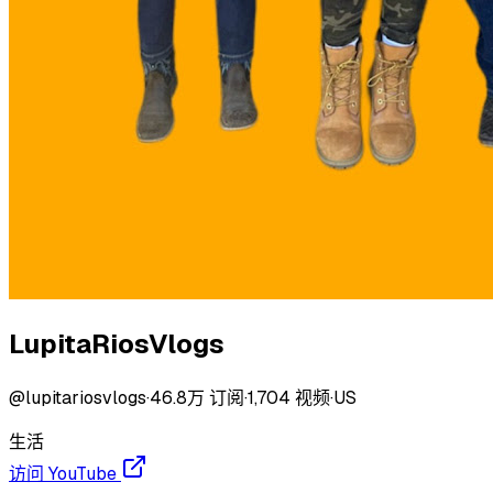
LupitaRiosVlogs
@
lupitariosvlogs
·
46.8万
订阅
·
1,704
视频
·
US
生活
访问 YouTube