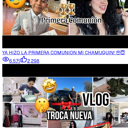
YA HIZO LA PRIMERA COMUNION MI CHAMUQUIN! 🥹😇
6.5万
2,298