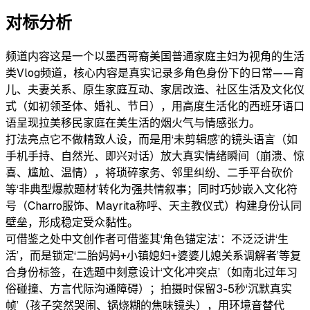
对标分析
频道内容
这是一个以墨西哥裔美国普通家庭主妇为视角的生活
类Vlog频道，核心内容是真实记录多角色身份下的日常——育
儿、夫妻关系、原生家庭互动、家居改造、社区生活及文化仪
式（如初领圣体、婚礼、节日），用高度生活化的西班牙语口
语呈现拉美移民家庭在美生活的烟火气与情感张力。
打法亮点
它不做精致人设，而是用‘未剪辑感’的镜头语言（如
手机手持、自然光、即兴对话）放大真实情绪瞬间（崩溃、惊
喜、尴尬、温情），将琐碎家务、邻里纠纷、二手平台砍价
等‘非典型爆款题材’转化为强共情叙事；同时巧妙嵌入文化符
号（Charro服饰、Mayrita称呼、天主教仪式）构建身份认同
壁垒，形成稳定受众黏性。
可借鉴之处
中文创作者可借鉴其‘角色锚定法’：不泛泛讲‘生
活’，而是锁定‘二胎妈妈+小镇媳妇+婆婆儿媳关系调解者’等复
合身份标签，在选题中刻意设计‘文化冲突点’（如南北过年习
俗碰撞、方言代际沟通障碍）；拍摄时保留3-5秒‘沉默真实
帧’（孩子突然哭闹、锅烧糊的焦味镜头），用环境音替代