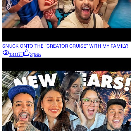
SNUCK ONTO THE "CREATOR CRUISE" WITH MY FAMILY!
13.0万
3,188