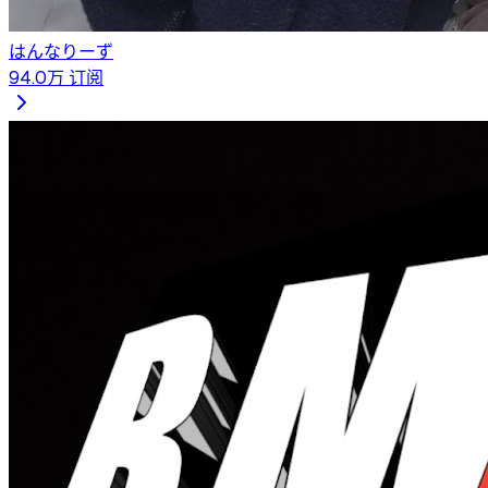
はんなりーず
94.0万
订阅