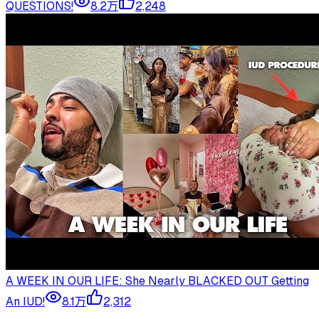
QUESTIONS!
8.2万
2,248
A WEEK IN OUR LIFE: She Nearly BLACKED OUT Getting
An IUD!
8.1万
2,312