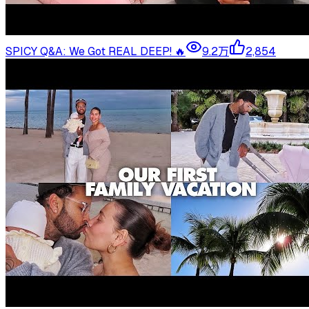
SPICY Q&A: We Got REAL DEEP! 🔥
9.2万
2,854