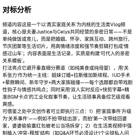
对标分析
频道内容
这是一个以‘真实家庭关系’为内核的生活类Vlog频
道，核心是夫妻Justice与Celys共同经营的亲密日常——不是
单纯做饭或育儿，而是把婚姻、怀孕、家族互动、跨州旅行、
节庆团聚等生活切片，用高情绪浓度和强节奏剪辑打包成‘情
感过山车’；内容表面是生活记录，实质是构建‘可代入的亲密
关系模板’。
打法亮点
它避开垂直细分赛道（如纯美食或纯母婴），用‘关
系张力’作为统一主线：姐妹订婚+拉斯维加斯续程、IUD手术
+晕厥瞬间、新年守岁+两大家族碰撞——每个选题都自带戏剧
性钩子与情感共鸣点；同时采用‘双人实时反应+快剪字幕+精
准BGM卡点’的工业化叙事节奏，让生活琐事具备综艺级观看
爽感。
可借鉴之处
中文创作者可立即执行三点：1）把‘家庭事件’升级
为‘关系事件’——例如不拍‘带娃出游’，而拍‘第一次带娃回婆
家，婆婆偷偷塞红包被老公当场拆穿’；2）在生活类视频中强
制植入‘冲突-释放’结构（如Q&A环节必须设计1个尖锐私人问