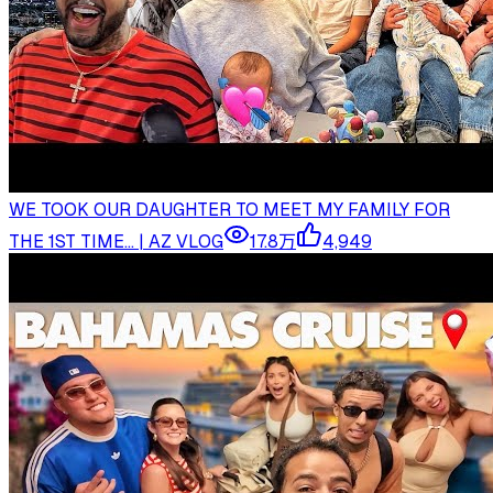
WE TOOK OUR DAUGHTER TO MEET MY FAMILY FOR
THE 1ST TIME... | AZ VLOG
17.8万
4,949