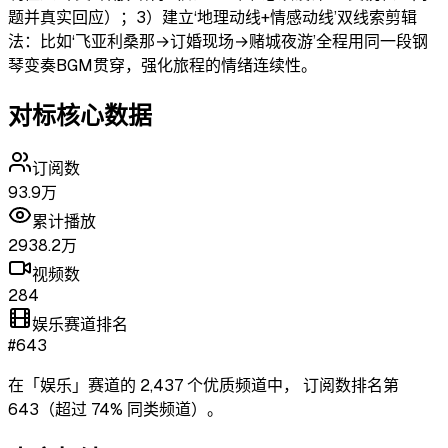
题并真实回应）；3）建立‘地理动线+情感动线’双线索剪辑
法：比如‘飞亚利桑那→订婚现场→赌城夜游’全程用同一段钢
琴变奏BGM贯穿，强化旅程的情绪连续性。
对标核心数据
订阅数
93.9万
累计播放
2938.2万
视频数
284
娱乐赛道排名
#643
在「
娱乐
」赛道的
2,437
个优质频道中，
订阅数排名第
643
（超过
74
% 同类频道）
。