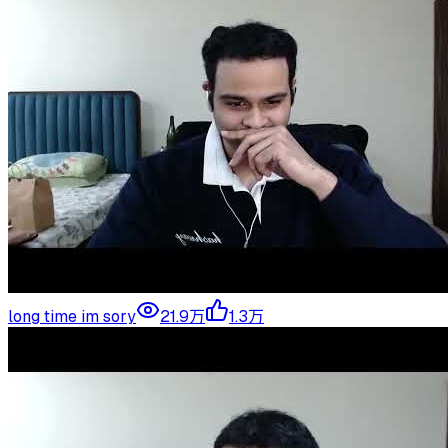
long time im sory
21.9万
1.3万