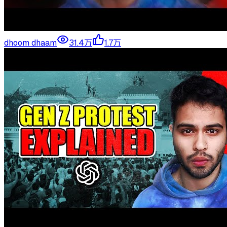
dhoom dhaam
31.4万
1.7万