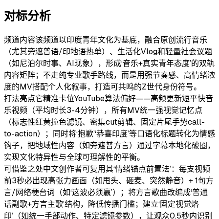
对标分析
频道内容
该频道以印度青年文化为基底，融合原创流行音乐
（尤其旁遮普语/印地语热单）、生活化Vlog和轻量社会议题
（如尼泊尔时事、AI现象），形成‘音乐+真实青年态度’的双轨
内容矩阵；不走纯专业歌手路线，而是用强节奏感、高情绪浓
度的MV搭配个人化叙事，打造可共鸣的Z世代身份符号。
打法亮点
它精准卡位YouTube算法偏好——高频更新短平快音
乐视频（平均时长3-4分钟），所有MV统一强视觉记忆点
（标志性红黄撞色滤镜、密集cut剪辑、固定片尾手势call-
to-action）；同时将‘抱歉’‘恭喜印度’等口语化标题转化为情感
钩子，把地域性内容（如旁遮普方言）通过字幕本地化破圈，
实现文化特异性与全球可理解性的平衡。
可借鉴之处
中文创作者可复用其‘情绪锚点前置法’：每支视频
前3秒必出现高张力画面（如甩头、砸麦、突然静音）+ 1句方
言/网络梗台词（如‘这波必须赢’）；将方言歌曲改编成‘普通
话副歌+方言主歌’结构，降低传播门槛；建立‘固定视觉烙
印’（如统一手部动作、特定滤镜参数），让观众0.5秒内识别