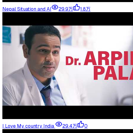
Nepal Situation and AI
29.9万
1.8万
I Love My country India
29.4万
0