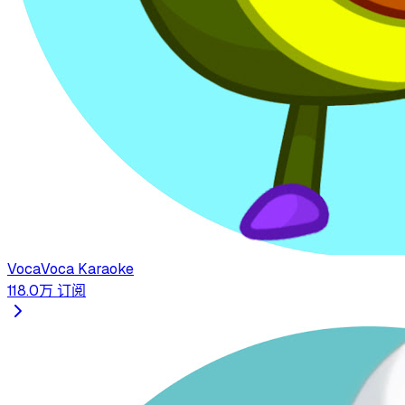
VocaVoca Karaoke
118.0万
订阅