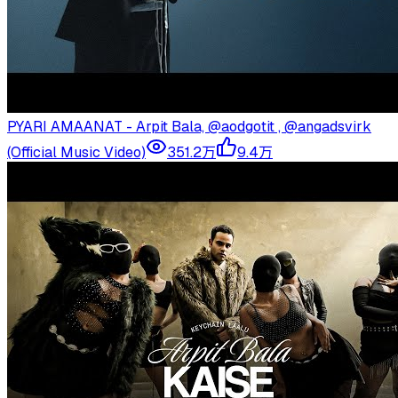
PYARI AMAANAT - Arpit Bala, @aodgotit , @angadsvirk
(Official Music Video)
351.2万
9.4万