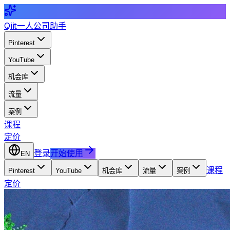
Qiit
一人公司助手
Pinterest
YouTube
机会库
流量
案例
课程
定价
登录
开始使用
EN
课程
Pinterest
YouTube
机会库
流量
案例
定价