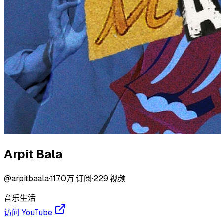
Arpit Bala
@
arpitbaala
·
117.0万
订阅
·
229
视频
音乐
生活
访问 YouTube