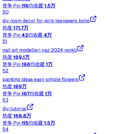
竞争 Pin
116
均收藏
1.5万
50
diy room decor for girls teenagers boho
热度
171.7万
竞争 Pin
43
均收藏
4万
51
nail art modelleri yaz 2024 renkli
热度
169.1万
竞争 Pin
166
均收藏
1万
52
painting ideas easy simple flowers
热度
169万
竞争 Pin
167
均收藏
1万
53
diy tutorial
热度
168.8万
竞争 Pin
115
均收藏
1.5万
54