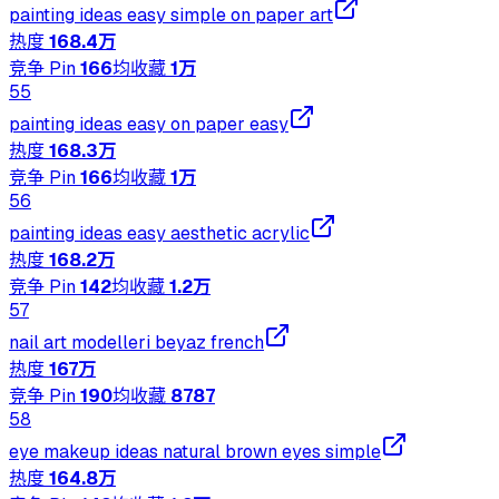
painting ideas easy simple on paper art
热度
168.4万
竞争 Pin
166
均收藏
1万
55
painting ideas easy on paper easy
热度
168.3万
竞争 Pin
166
均收藏
1万
56
painting ideas easy aesthetic acrylic
热度
168.2万
竞争 Pin
142
均收藏
1.2万
57
nail art modelleri beyaz french
热度
167万
竞争 Pin
190
均收藏
8787
58
eye makeup ideas natural brown eyes simple
热度
164.8万