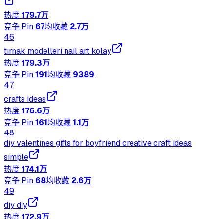
热度
179.7万
竞争 Pin
67
均收藏
2.7万
46
tırnak modelleri nail art kolay
热度
179.3万
竞争 Pin
191
均收藏
9389
47
crafts ideas
热度
176.6万
竞争 Pin
161
均收藏
1.1万
48
diy valentines gifts for boyfriend creative craft ideas
simple
热度
174.1万
竞争 Pin
68
均收藏
2.6万
49
diy diy
热度
172.9万