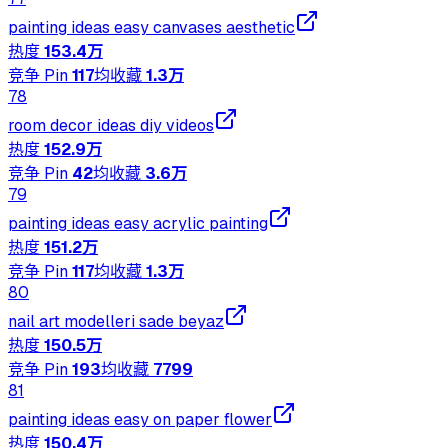
painting ideas easy canvases aesthetic
热度
153.4万
竞争 Pin
117
均收藏
1.3万
78
room decor ideas diy videos
热度
152.9万
竞争 Pin
42
均收藏
3.6万
79
painting ideas easy acrylic painting
热度
151.2万
竞争 Pin
117
均收藏
1.3万
80
nail art modelleri sade beyaz
热度
150.5万
竞争 Pin
193
均收藏
7799
81
painting ideas easy on paper flower
热度
150.4万