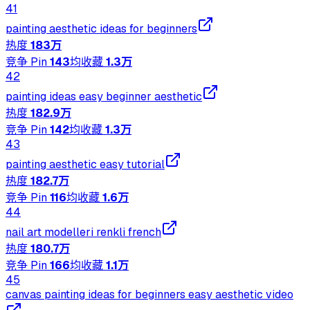
41
painting aesthetic ideas for beginners
热度
183万
竞争 Pin
143
均收藏
1.3万
42
painting ideas easy beginner aesthetic
热度
182.9万
竞争 Pin
142
均收藏
1.3万
43
painting aesthetic easy tutorial
热度
182.7万
竞争 Pin
116
均收藏
1.6万
44
nail art modelleri renkli french
热度
180.7万
竞争 Pin
166
均收藏
1.1万
45
canvas painting ideas for beginners easy aesthetic video