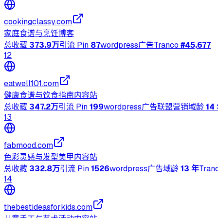
cookingclassy.com
家庭食谱与烹饪博客
总收藏
373.9万
引流 Pin
87
wordpress
广告
Tranco
#
45,677
12
eatwell101.com
健康食谱与饮食指南内容站
总收藏
347.2万
引流 Pin
199
wordpress
广告
联盟营销
域龄
14
13
fabmood.com
色彩灵感与发型美甲内容站
总收藏
332.8万
引流 Pin
1526
wordpress
广告
域龄
13 年
Tran
14
thebestideasforkids.com