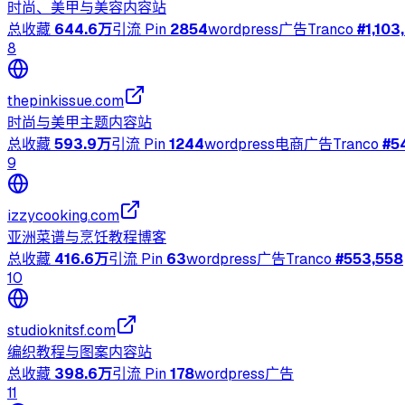
时尚、美甲与美容内容站
总收藏
644.6万
引流 Pin
2854
wordpress
广告
Tranco
#
1,103
8
thepinkissue.com
时尚与美甲主题内容站
总收藏
593.9万
引流 Pin
1244
wordpress
电商
广告
Tranco
#
5
9
izzycooking.com
亚洲菜谱与烹饪教程博客
总收藏
416.6万
引流 Pin
63
wordpress
广告
Tranco
#
553,558
10
studioknitsf.com
编织教程与图案内容站
总收藏
398.6万
引流 Pin
178
wordpress
广告
11