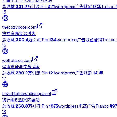
儿童手工与艺术活动内容站
总收藏
331.2万
引流 Pin
471
wordpress
广告
域龄
9 年
Tranco
15
thecozycook.com
快捷家庭食谱博客
总收藏
300.4万
引流 Pin
134
wordpress
广告
联盟营销
Tranco
16
wellplated.com
健康食谱与饮食博客
总收藏
280.2万
引流 Pin
121
wordpress
广告
域龄
14 年
17
beautifuldawndesigns.net
钩针编织图案内容站
总收藏
260.8万
引流 Pin
1075
wordpress
电商
广告
Tranco
#
97
18