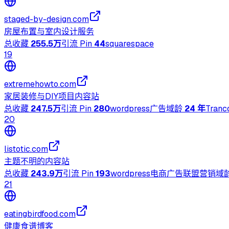
staged-by-design.com
房屋布置与室内设计服务
总收藏
255.5万
引流 Pin
44
squarespace
19
extremehowto.com
家居装修与DIY项目内容站
总收藏
247.5万
引流 Pin
280
wordpress
广告
域龄
24 年
Tranc
20
listotic.com
主题不明的内容站
总收藏
243.9万
引流 Pin
193
wordpress
电商
广告
联盟营销
域
21
eatingbirdfood.com
健康食谱博客