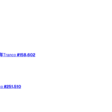
 年
Tranco
#
158,602
co
#
251,510