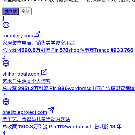
独立站
全部
1
roomtery.com
家居装饰电商，销售美学寝室用品
总收藏
4590.8万
引流 Pin
578
shopify
电商
Tranco
#
933,766
2
shihoriobata.com
艺术与生活类个人博客
总收藏
2951.2万
引流 Pin
886
wordpress
电商
广告
联盟营销
域
3
onelittleproject.com
手工艺、食谱与儿童活动内容站
总收藏
1100.3万
引流 Pin
1112
wordpress
广告
域龄
13 年
4