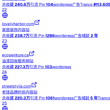
总收藏
240.6万
引流 Pin
104
wordpress
广告
Tranco
#
113,60
22
lovelyharbor.com
家居装饰内容站
总收藏
238.7万
引流 Pin
1286
wordpress
广告
域龄
2 年
23
ecopeinture.ca
油漆回收服务网站
总收藏
227.3万
引流 Pin
103
wordpress
24
streetstylis.com
老钱品牌时尚内容站
总收藏
220.3万
引流 Pin
1061
wordpress
广告
域龄
5 年
Tranc
25