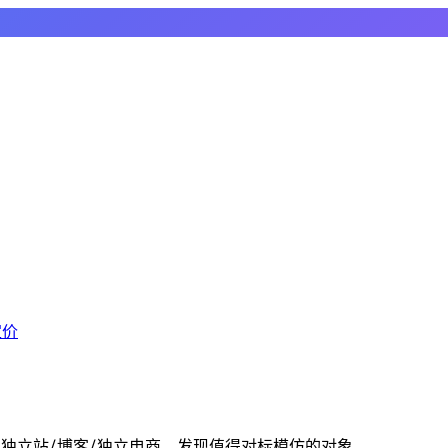
定价
复制的独立站/博客/独立电商，发现值得对标模仿的对象。