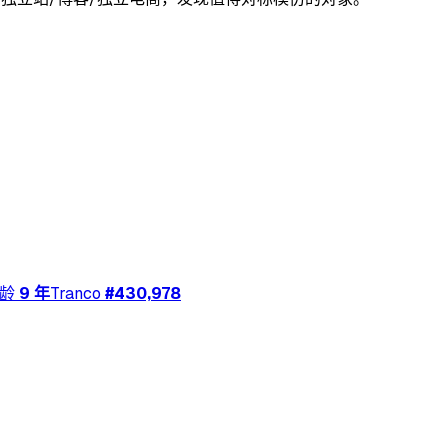
龄
9 年
Tranco
#
430,978