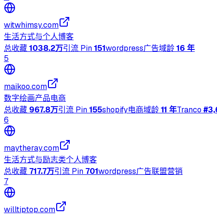
witwhimsy.com
生活方式与个人博客
总收藏
1038.2万
引流 Pin
151
wordpress
广告
域龄
16 年
5
maikoo.com
数字绘画产品电商
总收藏
967.8万
引流 Pin
155
shopify
电商
域龄
11 年
Tranco
#
3,
6
maytheray.com
生活方式与励志类个人博客
总收藏
717.7万
引流 Pin
701
wordpress
广告
联盟营销
7
willtiptop.com