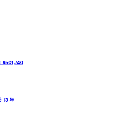
o
#
501,740
龄
13 年