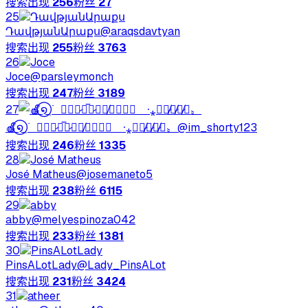
搜索出现
256
粉丝
27
25
ԴավթյանԱրաքս
@
araqsdavtyan
搜索出现
255
粉丝
3763
26
Joce
@
parsleymonch
搜索出现
247
粉丝
3189
27
🍎⃝̸̄໑ ࡛߭ㅤ𝗟⃟𝐔̷꯭̅𝐂̷𝐈𝐅̸꯭𝐄⃝𝐑ㅤ𑫯⁎𝟔̷̸𝟔̷̸𝟔̷̸〟
@
im_shorty123
搜索出现
246
粉丝
1335
28
José Matheus
@
josemaneto5
搜索出现
238
粉丝
6115
29
abby
@
melyespinoza042
搜索出现
233
粉丝
1381
30
PinsALotLady
@
Lady_PinsALot
搜索出现
231
粉丝
3424
31