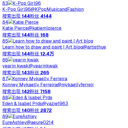
83
K-Pop Girl96
@
KPopMusicandFashion
搜索出现
144
粉丝
4144
84
Katie Pierce
@
katiemlpierce
搜索出现
144
粉丝
168
85
Learn how to draw and paint | Art blog
@
artisthue
搜索出现
144
粉丝
12.4万
86
yearin kwak
@
yearinkwak
搜索出现
143
粉丝
265
87
Konney Mykaelly Ferreira
@
mykaellyferreir
搜索出现
142
粉丝
7158
88
Eden & Isabel Prds
@
yazie1963
搜索出现
140
粉丝
2872
89
EureAshley
@
aeure0214