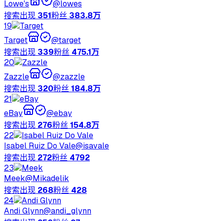
Lowe's
@
lowes
搜索出现
351
粉丝
383.8万
19
Target
@
target
搜索出现
339
粉丝
475.1万
20
Zazzle
@
zazzle
搜索出现
320
粉丝
184.8万
21
eBay
@
ebay
搜索出现
276
粉丝
154.8万
22
Isabel Ruiz Do Vale
@
isavale
搜索出现
272
粉丝
4792
23
Meek
@
Mikadelik
搜索出现
268
粉丝
428
24
Andi Glynn
@
andi_glynn