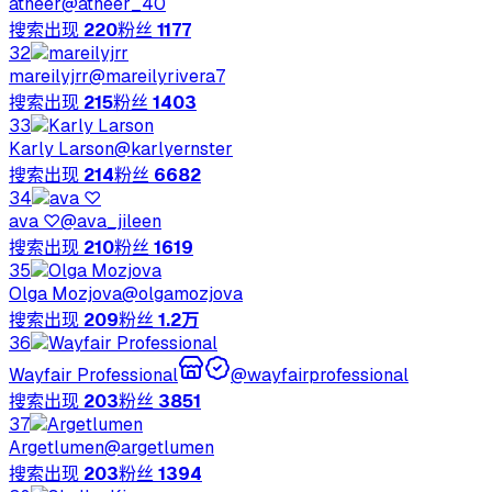
atheer
@
atheer_40
搜索出现
220
粉丝
1177
32
mareilyjrr
@
mareilyrivera7
搜索出现
215
粉丝
1403
33
Karly Larson
@
karlyernster
搜索出现
214
粉丝
6682
34
ava ♡
@
ava_jileen
搜索出现
210
粉丝
1619
35
Olga Mozjova
@
olgamozjova
搜索出现
209
粉丝
1.2万
36
Wayfair Professional
@
wayfairprofessional
搜索出现
203
粉丝
3851
37
Argetlumen
@
argetlumen
搜索出现
203
粉丝
1394