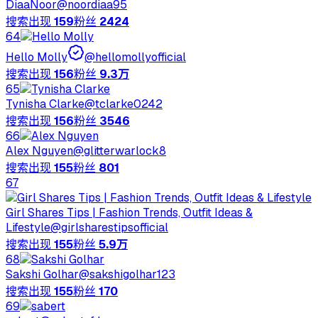
DiaaNoor
@
noordiaa95
搜索出现
159
粉丝
2424
64
Hello Molly
@
hellomollyofficial
搜索出现
156
粉丝
9.3万
65
Tynisha Clarke
@
tclarke0242
搜索出现
156
粉丝
3546
66
Alex Nguyen
@
glitterwarlock8
搜索出现
155
粉丝
801
67
Girl Shares Tips | Fashion Trends, Outfit Ideas &
Lifestyle
@
girlsharestipsofficial
搜索出现
155
粉丝
5.9万
68
Sakshi Golhar
@
sakshigolhar123
搜索出现
155
粉丝
170
69