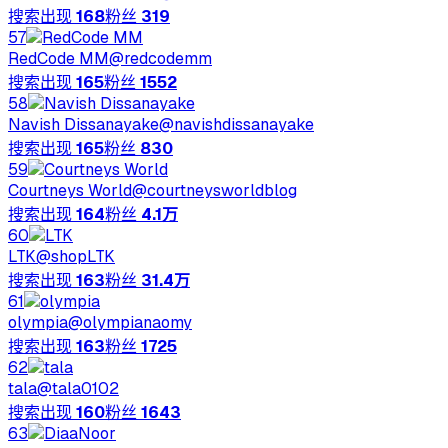
搜索出现
168
粉丝
319
57
RedCode MM
@
redcodemm
搜索出现
165
粉丝
1552
58
Navish Dissanayake
@
navishdissanayake
搜索出现
165
粉丝
830
59
Courtneys World
@
courtneysworldblog
搜索出现
164
粉丝
4.1万
60
LTK
@
shopLTK
搜索出现
163
粉丝
31.4万
61
olympia
@
olympianaomy
搜索出现
163
粉丝
1725
62
tala
@
tala0102
搜索出现
160
粉丝
1643
63