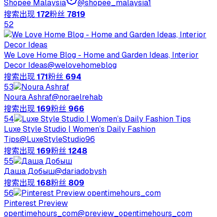
Shopee Malaysia
@
shopee_malaysia1
搜索出现
172
粉丝
7819
52
We Love Home Blog - Home and Garden Ideas, Interior
Decor Ideas
@
welovehomeblog
搜索出现
171
粉丝
694
53
Noura Ashraf
@
noraelrehab
搜索出现
169
粉丝
966
54
Luxe Style Studio | Women’s Daily Fashion
Tips
@
LuxeStyleStudio96
搜索出现
169
粉丝
1248
55
Даша Добыш
@
dariadobysh
搜索出现
168
粉丝
809
56
Pinterest Preview
opentimehours_com
@
preview_opentimehours_com