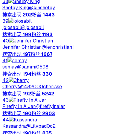
38
Shelby King
@
kinshelby
搜索出现
202
粉丝
1443
39
jojosabil
@
jojosabil
搜索出现
199
粉丝
1193
40
Jennifer Christian
@
jenchristian1
搜索出现
197
粉丝
1667
41
semay
@
sammi0598
搜索出现
194
粉丝
330
42
Cherry
@
1482000cherisse
搜索出现
192
粉丝
5242
43
Firefly In A Jar
@
fireflyinajar
搜索出现
190
粉丝
2903
44
Kassandra
@
Lilypad0o2
搜索出现
190
粉丝
835