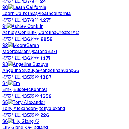
搜索出现
137
粉丝
24
90
Learn California
@
learncalifornia
搜索出现
137
粉丝
1.2万
91
Ashley Conklin
@
CarolinaCreatorAC
搜索出现
136
粉丝
2959
92
MooreSarah
@
saraha2371
搜索出现
136
粉丝
1.1万
93
Angelina Suzuya
@
angelinahuang66
搜索出现
135
粉丝
1387
94
Em
@
EliseMcKenna0
搜索出现
135
粉丝
1656
95
Tony Alexander
@
tonyalexand
搜索出现
135
粉丝
226
96
Lily Giang ♡
@
ltgiang