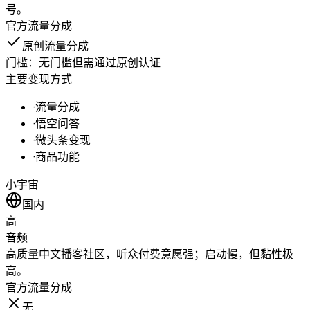
号。
官方流量分成
原创流量分成
门槛：
无门槛但需通过原创认证
主要变现方式
·
流量分成
·
悟空问答
·
微头条变现
·
商品功能
小宇宙
国内
高
音频
高质量中文播客社区，听众付费意愿强；启动慢，但黏性极
高。
官方流量分成
无