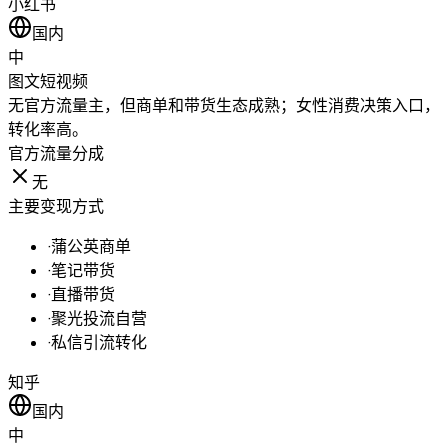
小红书
国内
中
图文
短视频
无官方流量主，但商单和带货生态成熟；女性消费决策入口，
转化率高。
官方流量分成
无
主要变现方式
·
蒲公英商单
·
笔记带货
·
直播带货
·
聚光投流自营
·
私信引流转化
知乎
国内
中