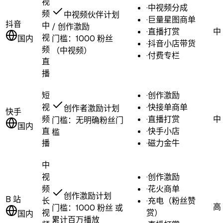
视
·
中视频分成
频
中视频伙伴计划
·
巨量星图商单
抖音
中
/ 创作激励
·
直播打赏
中
视
国内
门槛：
1000 粉丝
·
抖音小店带货
频
（中视频）
·
付费专栏
直
播
短
·
创作激励
视
·
快接单商单
创作者激励计划
快手
频
·
直播打赏
中
门槛：
无明确粉丝门
国内
直
·
快手小店
槛
播
·
磁力金牛
中
视
·
创作激励
频
·
花火商单
创作激励计划
B 站
长
·
充电（粉丝赞
高
门槛：
1000 粉丝 或
视
赏）
国内
累计百万播放