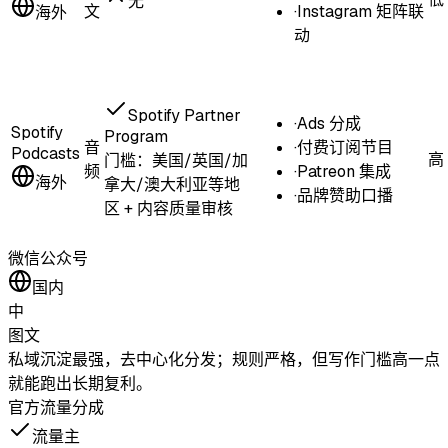
无
文
·
Instagram 矩阵联
海外
动
Spotify Partner
·
Ads 分成
Spotify
Program
音
·
付费订阅节目
Podcasts
高
门槛：
美国/英国/加
频
·
Patreon 集成
海外
拿大/澳大利亚等地
·
品牌赞助口播
区 + 内容质量审核
微信公众号
国内
中
图文
私域沉淀最强，去中心化分发；规则严格，但写作门槛高一点
就能跑出长期复利。
官方流量分成
流量主