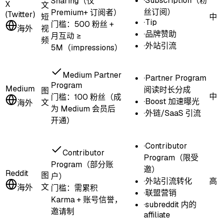
·
Subscription（粉
Sharing（仅
X
文
丝订阅）
Premium+ 订阅者）
(Twitter)
短
中
·
Tip
门槛：
500 粉丝 +
海外
视
·
品牌赞助
月互动 ≥
频
·
外站引流
5M（impressions）
Medium Partner
·
Partner Program
Program
Medium
阅读时长分成
图
中
门槛：
100 粉丝（成
·
Boost 加速曝光
文
海外
为 Medium 会员后
·
外链/SaaS 引流
开通）
·
Contributor
Contributor
Program（限受
Program（部分账
邀）
Reddit
图
户）
·
外站引流转化
高
文
海外
门槛：
需累积
·
联盟营销
Karma + 账号信誉，
·
subreddit 内的
邀请制
affiliate