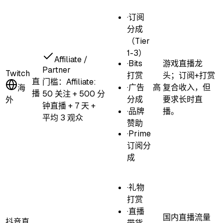
·
订阅
分成
（Tier
1-3）
Affiliate /
·
Bits
游戏直播龙
Partner
Twitch
打赏
头；订阅+打赏
直
门槛：
Affiliate:
·
广告
高
复合收入，但
海
播
50 关注 + 500 分
分成
要求长时直
外
钟直播 + 7 天 +
·
品牌
播。
平均 3 观众
赞助
·
Prime
订阅分
成
·
礼物
打赏
·
直播
国内直播流量
抖音直