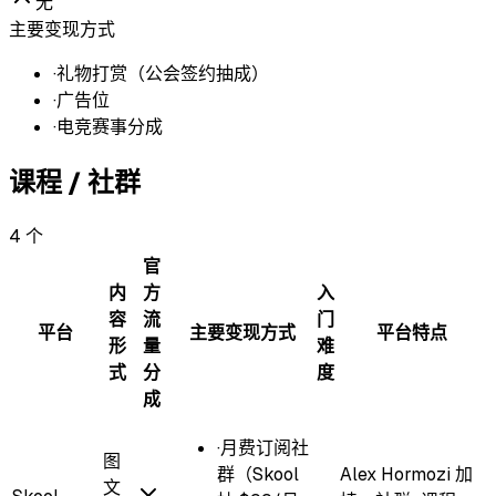
无
主要变现方式
·
礼物打赏（公会签约抽成）
·
广告位
·
电竞赛事分成
课程 / 社群
4
个
官
内
方
入
容
流
门
平台
主要变现方式
平台特点
形
量
难
式
分
度
成
·
月费订阅社
图
群（Skool
Alex Hormozi 加
文