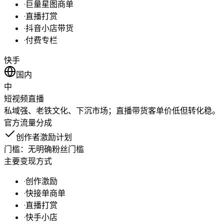
·
巨量星图商单
·
直播打赏
·
抖音小店带货
·
付费专栏
快手
国内
中
短视频
直播
私域强、老铁文化、下沉市场；直播带货客单价低但转化稳。
官方流量分成
创作者激励计划
门槛：
无明确粉丝门槛
主要变现方式
·
创作激励
·
快接单商单
·
直播打赏
·
快手小店