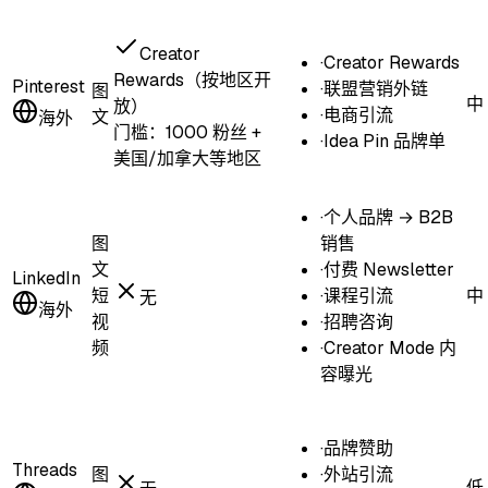
Creator
·
Creator Rewards
Rewards（按地区开
Pinterest
·
联盟营销外链
图
中
放）
·
电商引流
文
海外
门槛：
1000 粉丝 +
·
Idea Pin 品牌单
美国/加拿大等地区
·
个人品牌 → B2B
图
销售
文
·
付费 Newsletter
LinkedIn
短
·
课程引流
中
无
海外
视
·
招聘咨询
频
·
Creator Mode 内
容曝光
·
品牌赞助
Threads
图
·
外站引流
低