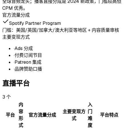
全球音频龙头；播客直接分成是 2024 新政策，门槛较高但
CPM 优秀。
官方流量分成
Spotify Partner Program
门槛：
美国/英国/加拿大/澳大利亚等地区 + 内容质量审核
主要变现方式
·
Ads 分成
·
付费订阅节目
·
Patreon 集成
·
品牌赞助口播
直播平台
3
个
内
入
容
主要变现方
门
平台
官方流量分成
平台特点
形
式
难
式
度