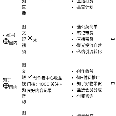
频
·
直播打赏
直
·
悬赏计划
播
图
·
蒲公英商单
文
·
笔记带货
小红书
短
·
直播带货
中
无
国内
视
·
聚光投流自营
频
·
私信引流转化
图
文
·
创作收益
短
·
知+付费推广
创作者中心收益
知乎
视
·
知乎好物带货
中
门槛：
1000 关注 +
国内
频
·
盐选会员分成
良好内容记录
音
·
付费咨询
频
图
·
流量分成