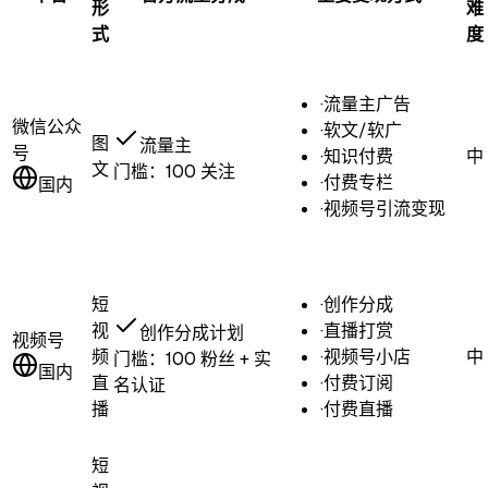
形
难
式
度
·
流量主广告
微信公众
·
软文/软广
图
流量主
号
·
知识付费
中
文
门槛：
100 关注
·
付费专栏
国内
·
视频号引流变现
短
·
创作分成
视
·
直播打赏
创作分成计划
视频号
频
·
视频号小店
中
门槛：
100 粉丝 + 实
国内
直
·
付费订阅
名认证
播
·
付费直播
短