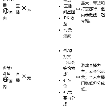
带货
最大；带货和
播
直
·
直播
中
打赏都行，但
无
播
间星图
国
内卷激烈、起
·
PK 收
内
号难。
益
·
付费
连麦
·
礼物
打赏
（公会
游戏直播为
虎牙/
签约抽
主，公会化运
斗鱼
直
成）
中
营；个人主播
无
播
·
广告
国
门槛低但分成
位
内
低。
·
电竞
赛事分
成