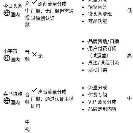
文
原创流量分成
今日头条
·
悟空问答
中
低
门槛：
无门槛但需通
·
微头条变现
国内
视
过原创认证
·
商品功能
频
·
品牌赞助/口播
·
用户付费订阅
小宇宙
音
（试运营）
高
无
频
国内
·
周边/课程引流
·
活动门票
·
流量分成
声音流量分成
喜马拉雅
音
·
付费专辑
中
门槛：
通过认证主播
频
·
VIP 会员分成
国内
即可
·
品牌定制内容
中
视