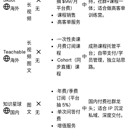
Skool
抽 $99/月
持，社群+课程一
长
中
平台费）
体；适合做高客单
海外
无
视
·
课程销售
训练营。
频
·
高客单服务
·
一次性卖课
长
·
月费订阅课
成熟课程托管平
视
Teachable
程
台；自带支付/学
频
中
·
Cohort（同
员管理，独立站思
海外
无
图
步直播）课
路。
文
程
·
年费/季费
订阅（平台
国内付费社群龙
知识星球
图
抽 5%）
中
头；适合 IP 沉淀
文
·
单次问答付
国内
无
私域、深度交付。
费
·
增值服务