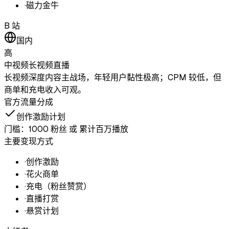
·
磁力金牛
B 站
国内
高
中视频
长视频
直播
长视频深度内容主战场，年轻用户黏性极高；CPM 较低，但
商单和充电收入可观。
官方流量分成
创作激励计划
门槛：
1000 粉丝 或 累计百万播放
主要变现方式
·
创作激励
·
花火商单
·
充电（粉丝赞赏）
·
直播打赏
·
悬赏计划