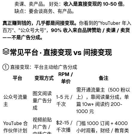
卖课、卖产品。 好处：
收入是直接变现的 10-50 倍
。
缺点：要会谈商务、有产品。
真正赚到钱的，几乎都是间接变现。
你看到的"YouTuber 年入
百万"、"公众号大号"，
90% 收入来自品牌赞助 / 卖课 / 卖货
——不是广告分成。
常见平台 · 直接变现 vs 间接变现
① 直接变现：平台主动给广告分成
RPM /
平台
变现方式
备注
单价
需开通流量主（500 粉以
图文阅读
公众号流量
1-5 元 /
上），靠阅读量分成，单
量广告分
主
千次
篇 10w+ 阅读约 200-
成
1000 元
视频前贴
$2-15 /
YouTube 合
门槛 1000 订阅 + 4000
片广告 /
千次播
作伙伴计划
小时观看，财经 / 教育类