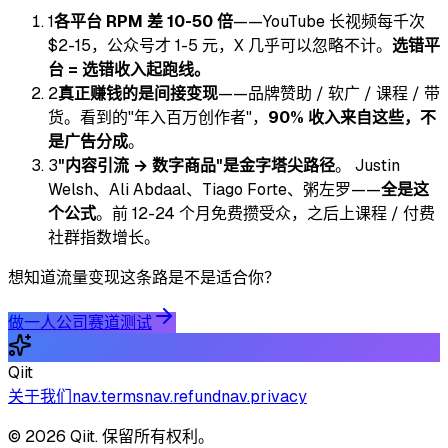
1
各平台 RPM 差 10-50 倍
——YouTube 长视频每千次
$2-15，公众号才 1-5 元，X 几乎可以忽略不计。
选错平
台 = 选错收入起跑线。
2
真正赚钱的是间接变现
——品牌赞助 / 软广 / 课程 / 带
货。看到的"年入百万创作者"，
90% 收入来自这些，不
是广告分成
。
3
"内容引流 → 数字商品"是金字塔尖路径
。 Justin
Welsh、Ali Abdaal、Tiago Forte、粥左罗——
全是这
个公式
。前 12-24 个月免费攒受众，之后上课程 / 付费
社群指数增长。
想知道流量变现这条路是不是适合你？
做一人公司赛道测试
Qiit
关于我们
nav.terms
nav.refund
nav.privacy
© 2026 Qiit. 保留所有权利。