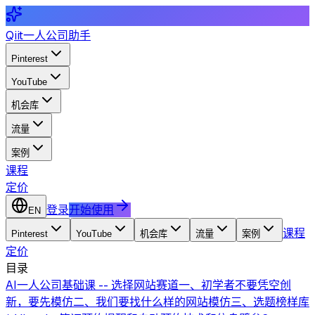
Qiit
一人公司助手
Pinterest
YouTube
机会库
流量
案例
课程
定价
登录
开始使用
EN
课程
Pinterest
YouTube
机会库
流量
案例
定价
目录
AI一人公司基础课 -- 选择网站赛道
一、初学者不要凭空创
新，要先模仿
二、我们要找什么样的网站模仿
三、选题榜样库