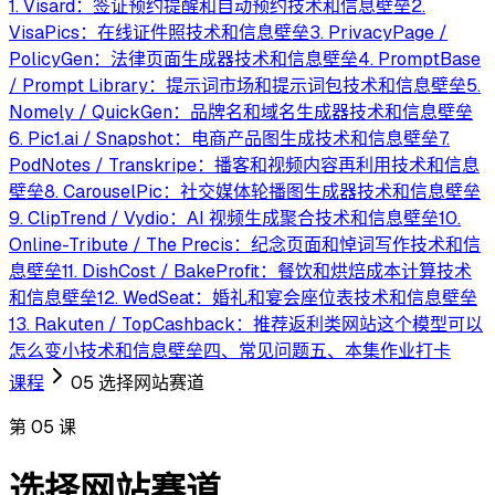
1. Visard：签证预约提醒和自动预约
技术和信息壁垒
2.
VisaPics：在线证件照
技术和信息壁垒
3. PrivacyPage /
PolicyGen：法律页面生成器
技术和信息壁垒
4. PromptBase
/ Prompt Library：提示词市场和提示词包
技术和信息壁垒
5.
Nomely / QuickGen：品牌名和域名生成器
技术和信息壁垒
6. Pic1.ai / Snapshot：电商产品图生成
技术和信息壁垒
7.
PodNotes / Transkripe：播客和视频内容再利用
技术和信息
壁垒
8. CarouselPic：社交媒体轮播图生成器
技术和信息壁垒
9. ClipTrend / Vydio：AI 视频生成聚合
技术和信息壁垒
10.
Online-Tribute / The Precis：纪念页面和悼词写作
技术和信
息壁垒
11. DishCost / BakeProfit：餐饮和烘焙成本计算
技术
和信息壁垒
12. WedSeat：婚礼和宴会座位表
技术和信息壁垒
13. Rakuten / TopCashback：推荐返利类网站
这个模型可以
怎么变小
技术和信息壁垒
四、常见问题
五、本集作业打卡
课程
05 选择网站赛道
第
05
课
选择网站赛道