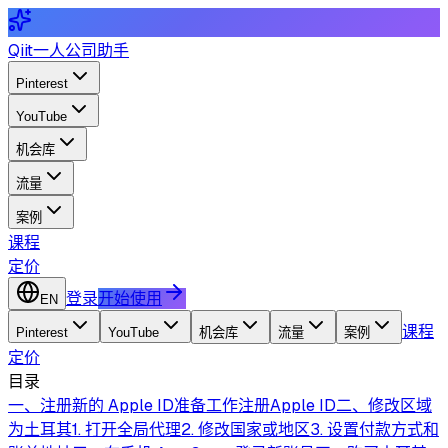
Qiit
一人公司助手
Pinterest
YouTube
机会库
流量
案例
课程
定价
登录
开始使用
EN
课程
Pinterest
YouTube
机会库
流量
案例
定价
目录
一、注册新的 Apple ID
准备工作
注册Apple ID
二、修改区域
为土耳其
1. 打开全局代理
2. 修改国家或地区
3. 设置付款方式和