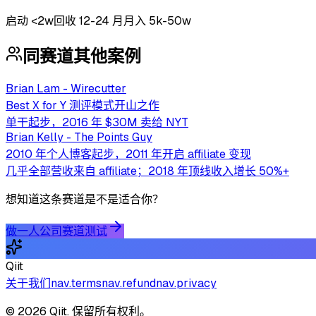
启动
<2w
回收
12-24 月
月入 5k-50w
同赛道其他案例
Brian Lam - Wirecutter
Best X for Y 测评模式开山之作
单干起步，2016 年 $30M 卖给 NYT
Brian Kelly - The Points Guy
2010 年个人博客起步，2011 年开启 affiliate 变现
几乎全部营收来自 affiliate；2018 年顶线收入增长 50%+
想知道这条赛道是不是适合你？
做一人公司赛道测试
Qiit
关于我们
nav.terms
nav.refund
nav.privacy
© 2026 Qiit. 保留所有权利。