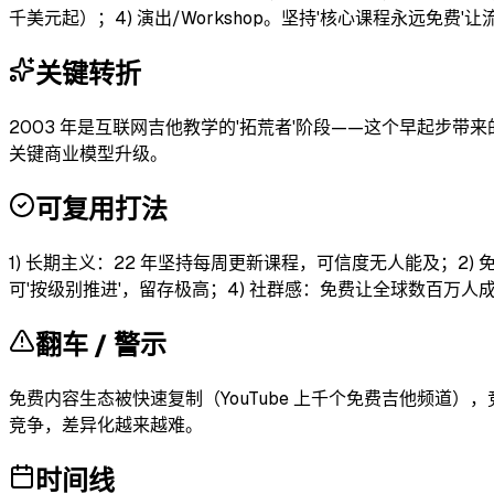
千美元起）；4) 演出/Workshop。坚持'核心课程永远免费'
关键转折
2003 年是互联网吉他教学的'拓荒者'阶段——这个早起步带来的复利效应让他
关键商业模型升级。
可复用打法
1) 长期主义：22 年坚持每周更新课程，可信度无人能及；2) 免
可'按级别推进'，留存极高；4) 社群感：免费让全球数百万人成为
翻车 / 警示
免费内容生态被快速复制（YouTube 上千个免费吉他频道），竞争
竞争，差异化越来越难。
时间线