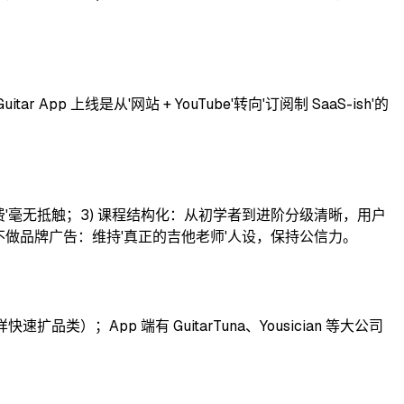
pp 上线是从'网站 + YouTube'转向'订阅制 SaaS-ish'的
对'付费'毫无抵触；3) 课程结构化：从初学者到进阶分级清晰，用户
C、不做品牌广告：维持'真正的吉他老师'人设，保持公信力。
；App 端有 GuitarTuna、Yousician 等大公司