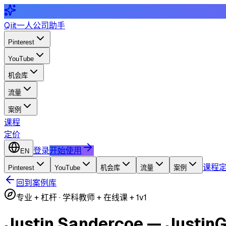
Qiit
一人公司助手
Pinterest
YouTube
机会库
流量
案例
课程
定价
登录
开始使用
EN
课程
Pinterest
YouTube
机会库
流量
案例
回到案例库
专业 + 杠杆
·
学科教师 + 在线课 + 1v1
Justin Sandercoe — JustinG