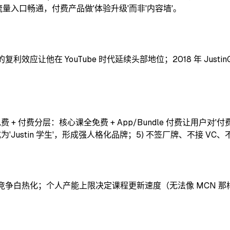
让流量入口畅通，付费产品做'体验升级'而非'内容墙'。
在 YouTube 时代延续头部地位；2018 年 JustinGuitar A
费 + 付费分层：核心课全免费 + App/Bundle 付费让用户
'Justin 学生'，形成强人格化品牌；5) 不签厂牌、不接 V
白热化；个人产能上限决定课程更新速度（无法像 MCN 那样快速扩品类）