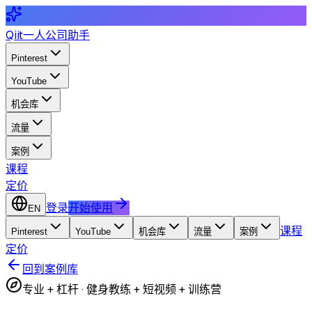
Qiit
一人公司助手
Pinterest
YouTube
机会库
流量
案例
课程
定价
登录
开始使用
EN
课程
Pinterest
YouTube
机会库
流量
案例
定价
回到案例库
专业 + 杠杆
·
健身教练 + 短视频 + 训练营