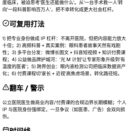
度临床，被迫思考'医生还能做什么'。从'一台手术救一人'转
向'一段科普影响百万人'，把不幸转化成更大社会杠杆。
可复用打法
1) 把专业身份做成 IP 杠杆：不离开医院，但把内容能力放大
十倍；2) 高频科普 + 真实案例：眼科患者故事天然有戏剧
性；3) 多平台分发：微博长图文 + 抖音短视频 + 知识付费课
程；4) 公益做品牌护城河：'光 M 计划'让专家形象升级到'有
温度的医者'；5) 跨界创业：眼内液检测公司把临床数据资产
化；6) 付费课程切'家长 + 近视'高焦虑场景，转化路径短。
翻车 / 警示
公立医院医生做商业内容/付费课的合规边界长期模糊；个人
IP 与医院身份强绑定，一旦争议（如医患、广告）会双向损
伤。