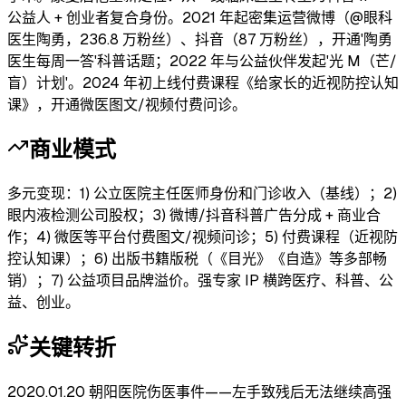
公益人 + 创业者复合身份。2021 年起密集运营微博（@眼科
医生陶勇，236.8 万粉丝）、抖音（87 万粉丝），开通'陶勇
医生每周一答'科普话题；2022 年与公益伙伴发起'光 M（芒/
盲）计划'。2024 年初上线付费课程《给家长的近视防控认知
课》，开通微医图文/视频付费问诊。
商业模式
多元变现：1) 公立医院主任医师身份和门诊收入（基线）；2)
眼内液检测公司股权；3) 微博/抖音科普广告分成 + 商业合
作；4) 微医等平台付费图文/视频问诊；5) 付费课程（近视防
控认知课）；6) 出版书籍版税（《目光》《自造》等多部畅
销）；7) 公益项目品牌溢价。强专家 IP 横跨医疗、科普、公
益、创业。
关键转折
2020.01.20 朝阳医院伤医事件——左手致残后无法继续高强