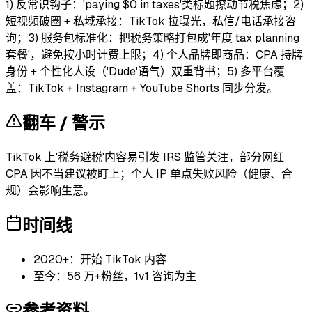
1) 反常识钩子：'paying $0 in taxes'类标题撩动节税焦虑；2)
短视频破圈 + 私域承接：TikTok 拉曝光，私信/电话承接咨
询；3) 服务包标准化：把税务策略打包成'年度 tax planning
套餐'，避免按小时计费上限；4) 个人品牌即商品：CPA 持牌
身份 + 个性化人设（'Dude'语气）双重背书；5) 多平台覆
盖：TikTok + Instagram + YouTube Shorts 同步分发。
翻车 / 警示
TikTok 上'税务避税'内容易引发 IRS 监管关注，部分网红
CPA 因不当建议被盯上；个人 IP 单点失败风险（健康、合
规）会影响生意。
时间线
2020+：开始 TikTok 内容
至今：56 万+粉丝，1v1 咨询为主
参考资料