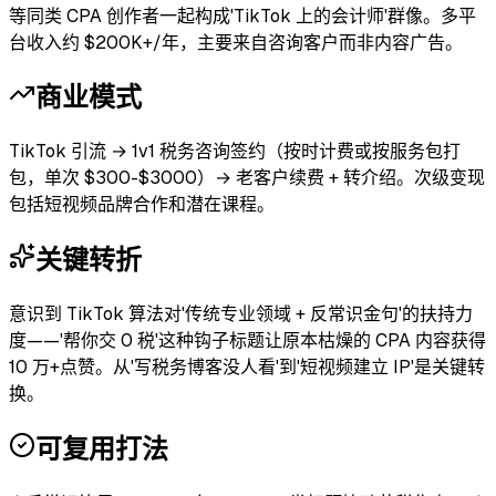
等同类 CPA 创作者一起构成'TikTok 上的会计师'群像。多平
台收入约 $200K+/年，主要来自咨询客户而非内容广告。
商业模式
TikTok 引流 → 1v1 税务咨询签约（按时计费或按服务包打
包，单次 $300-$3000）→ 老客户续费 + 转介绍。次级变现
包括短视频品牌合作和潜在课程。
关键转折
意识到 TikTok 算法对'传统专业领域 + 反常识金句'的扶持力
度——'帮你交 0 税'这种钩子标题让原本枯燥的 CPA 内容获得
10 万+点赞。从'写税务博客没人看'到'短视频建立 IP'是关键转
换。
可复用打法