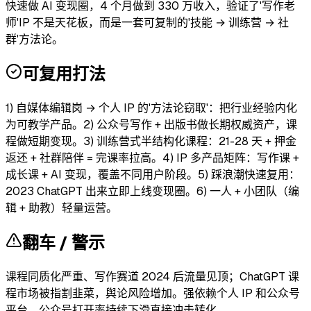
快速做 AI 变现圈，4 个月做到 330 万收入，验证了'写作老
师'IP 不是天花板，而是一套可复制的'技能 → 训练营 → 社
群'方法论。
可复用打法
1) 自媒体编辑岗 → 个人 IP 的'方法论窃取'：把行业经验内化
为可教学产品。2) 公众号写作 + 出版书做长期权威资产，课
程做短期变现。3) 训练营式半结构化课程：21-28 天 + 押金
返还 + 社群陪伴 = 完课率拉高。4) IP 多产品矩阵：写作课 +
成长课 + AI 变现，覆盖不同用户阶段。5) 踩浪潮快速复用：
2023 ChatGPT 出来立即上线变现圈。6) 一人 + 小团队（编
辑 + 助教）轻量运营。
翻车 / 警示
课程同质化严重、写作赛道 2024 后流量见顶；ChatGPT 课
程市场被指割韭菜，舆论风险增加。强依赖个人 IP 和公众号
平台，公众号打开率持续下滑直接冲击转化。