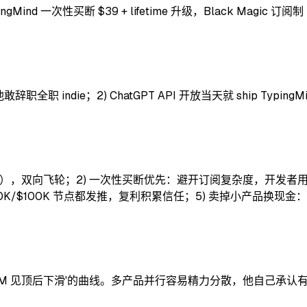
ingMind 一次性买断 $39 + lifetime 升级，Black M
敢辞职全职 indie；2) ChatGPT API 开放当天就 ship Typin
，双向飞轮；2) 一次性买断优先：避开订阅复杂度，开发者用户买完不退；
$100K 节点都发推，复利积累信任；5) 卖掉小产品换现金：Black Ma
'TAM 见顶后下滑'的曲线。多产品并行容易精力分散，他自己承认有几