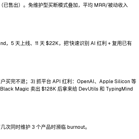
agic 订阅制（已售出）。免维护型买断模式叠加，平均 MRR/被动收入
gMind，5 天上线、11 天 $22K，把'快速识别 AI 红利 + 复用已有
3) 抓平台 API 红利：OpenAI、Apple Silicon 等
gic 卖出 $128K 后拿来给 DevUtils 和 TypingMind
次同时维护 3 个产品时濒临 burnout。