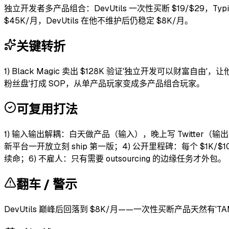
独立开发者多产品组合：DevUtils 一次性买断 $19/$29，Typ
$45K/月，DevUtils 在他不维护后仍稳定 $8K/月。
关键转折
1) Black Magic 卖出 $128K 验证'独立开发可以财富自由'，让他
粉丝盘'打成 SOP，从单产品玩家变成多产品组合玩家。
可复用打法
1) 输入输出解耦：白天做产品（输入），晚上写 Twitter（输出）
新平台一开放立刻 ship 第一版；4) 公开里程碑：每个 $1K/$10K/
续命；6) 不雇人：只有需要 outsourcing 的边缘任务才外包。
翻车 / 警示
DevUtils 巅峰后回落到 $8K/月——一次性买断产品天然有