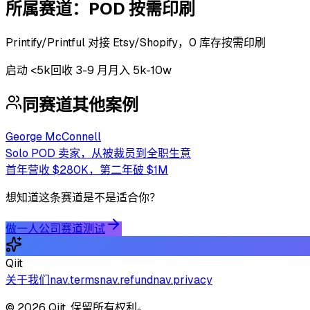
所属赛道：
POD 按需印刷
Printify/Printful 对接 Etsy/Shopify，0 库存按需印刷
启动
<5k
回收
3-9 月
月入 5k-10w
同赛道其他案例
George McConnell
Solo POD 卖家，从被裁员到全职生意
首年营收 $280K，第二年破 $1M
想知道这条赛道是不是适合你？
做一人公司赛道测试
Qiit
关于我们
nav.terms
nav.refund
nav.privacy
© 2026 Qiit. 保留所有权利。