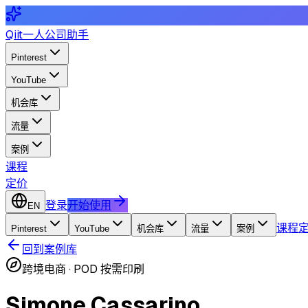
Qiit
一人公司助手
Pinterest
YouTube
机会库
流量
案例
课程
定价
登录
开始使用
EN
课程
Pinterest
YouTube
机会库
流量
案例
回到案例库
跨境电商
·
POD 按需印刷
Simone Cassarino