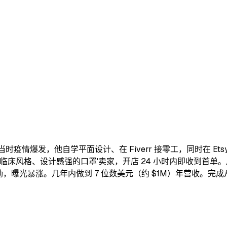
。当时疫情爆发，他自学平面设计、在 Fiverr 接零工，同时在 Etsy 
格、设计感强的口罩'卖家，开店 24 小时内即收到首单。后通过 Pri
暴涨。几年内做到 7 位数美元（约 $1M）年营收。完成从'辍学 + Fi