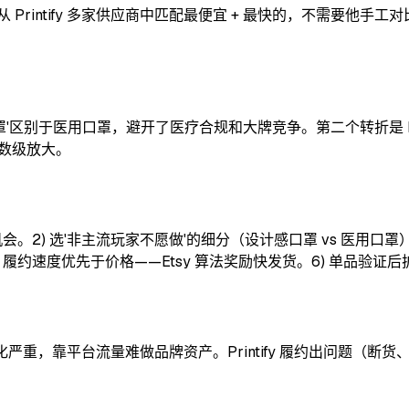
。Choice 自动从 Printify 多家供应商中匹配最便宜 + 最快的，不需
区别于医用口罩，避开了医疗合规和大牌竞争。第二个转折是 Prin
指数级放大。
机会。2) 选'非主流玩家不愿做'的细分（设计感口罩 vs 医用口罩）。3) 
管理。5) 履约速度优先于价格——Etsy 算法奖励快发货。6) 单品验
质化严重，靠平台流量难做品牌资产。Printify 履约出问题（断