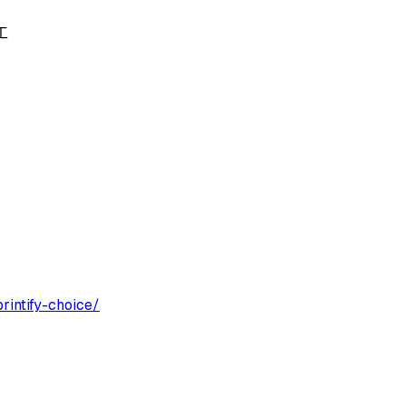
工
rintify-choice/