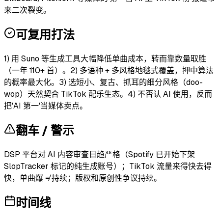
来二次裂变。
可复用打法
1) 用 Suno 等生成工具大幅降低单曲成本，转而靠数量取胜
（一年 110+ 首）。2) 多语种 + 多风格地毯式覆盖，押中算法
的概率最大化。3) 选短小、复古、抓耳的细分风格（doo-
wop）天然契合 TikTok 配乐生态。4) 不否认 AI 使用，反而
把'AI 第一'当媒体卖点。
翻车 / 警示
DSP 平台对 AI 内容审查日趋严格（Spotify 已开始下架
SlopTracker 标记的纯生成账号）；TikTok 流量来得快去得
快，单曲爆 ≠ 持续；版权和原创性争议持续。
时间线