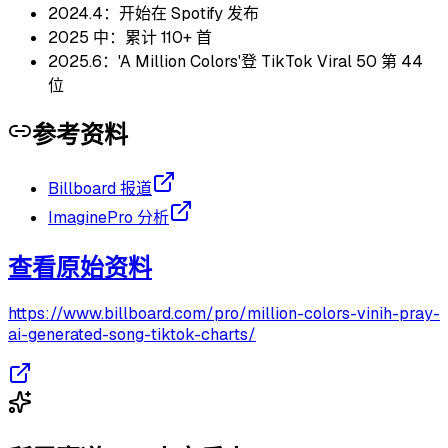
2024.4：开始在 Spotify 发布
2025 中：累计 110+ 首
2025.6：'A Million Colors'登 TikTok Viral 50 第 44
位
参考资料
Billboard 报道
ImaginePro 分析
查看原始资料
https://www.billboard.com/pro/million-colors-vinih-pray-
ai-generated-song-tiktok-charts/